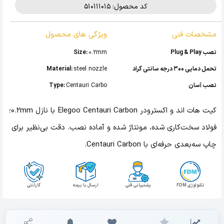
کد محصول: 510111015
مشخصات فنی
ویژگی های محصول
نصب Plug & Play
0.2mm
Size:
تحمل دمایی 300 درجه سانتی گراد
steel nozzle
Material:
نصب آسان
Centauri Carbo
Type:
کیت هات اند و اکسترودر Elegoo Centauri Carbon با نازل 0.2mm؛
فولاد سخت‌کاری شده، مونتاژ شده و آماده نصب. دقت بی‌نظیر برای
چاپ سه‌بعدی حرفه‌ای با Centauri Carbon.
تکنولوژی FDM
پشتیبانی فنی
ارسال با بیمه
گارانتی