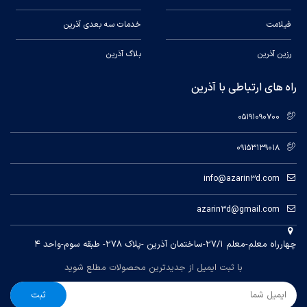
فیلامت
خدمات سه بعدی آذرین
رزین آذرین
بلاگ آذرین
راه های ارتباطی با آذرین
05191090700
09153139018
info@azarin3d.com
azarin3d@gmail.com
چهارراه معلم-معلم ۲۷/۱-ساختمان آذرین -پلاک ۲۷۸- طبقه سوم-واحد ۴
با ثبت ایمیل از جدیدترین محصولات مطلع شوید
ثبت