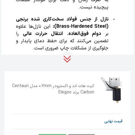
پیچیده نیست.
نازل از جنس فولاد سخت‌کاری شده برنجی
(Brass-Hardened Steel):
این نازل‌ها علاوه
بر
دوام فوق‌العاده
،
انتقال حرارت عالی
را
تضمین می‌کنند که برای حفظ دمای پایدار و
جلوگیری از مشکلات چاپ ضروری است.
دقت 0.2 میلی‌متری:
نازل 0.2 میلی‌متری برای
چاپ جزئیات بسیار ظریف، مدل‌های مینیاتوری
و پرداخت سطح عالی ایده‌آل است. (گزینه‌های
دیگر نازل 0.4mm، 0.6mm، 0.8mm نیز برای
کیت هات اند و اکسترودر 0.2mm مدل Centauri
کاربردهای متنوع موجود است).
Carbon برند Elegoo
عملکرد حرارتی دقیق:
مجهز به
سرامیک حرارتی
(Ceramic Heater)
و
ترمیستور دقیق
(Precision Thermistor)
برای کنترل دمای
قیمت نهایی
پایدار و یکنواخت، که منجر به چسبندگی
لایه‌های بهتر و کیفیت نهایی بی‌نظیر می‌شود.