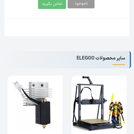
ناموجود
تماس بگیرید
سازگاری کامل:
طراحی شده
اختصاصی برای
پرینترهای سه‌بعدی Centauri Carbon
،
اطمینان از نصب آسان و عملکرد بهینه.
مشخصات کلیدی:
برند:
Elegoo
مدل:
Centauri Carbon Hotend Kit
سایر محصولات ELEGOO
نوع تغذیه:
(Feed Type - اگر اطلاعات بیشتری
دارید اضافه کنید، مثلاً Direct Drive یا
Bowden)
اندازه نازل:
0.2mm (قابل تعویض با سایزهای
دیگر)
جنس نازل:
فولاد سخت‌کاری شده برنجی
(Brass-Hardened Steel)
محتویات کیت:
هات اند مونتاژ شده، نازل