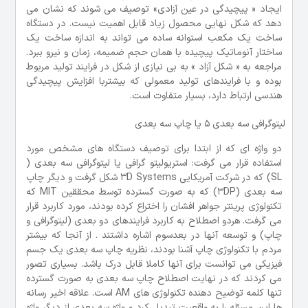
ایجاد « پیچیدگی در عین آزادی» توصیف می شوند که نشان می
دهد که شکل نهایی محصول زیاد قابل اهمیت نیست. در دستگاه
ساخت یک مکعب استوانه ساده می تواند به اندازه ساخت یک
ساختار آنوماتیک پیچیده با همان حجم ضمیمه، زمان و نیرو ببرد.
مراجعه به « شکل آزاد » به بی نیازی از شکل در فرایند تولید مربوط
بوده و با فرایندهای تولید معمولی که بیشتربا افزایش پیچیدگی
هندسی ارتباط دارد، بسیار متفاوت است.
لیتوگرافی سه بعدی 5 یا چاپ سه بعدی
دو واژه ای که از ابتدا برای توصیف دستگاه های مشخص مورد
استفاده قرار می گرفت: استریولیتو گرافی یا لیتوگرافی سه بعدی (
SL) که در شرکت آمریکایی 3D Systems شکل گرفت و دیگر چاپ
سه بعدی (3DP) که به صورت گسترده توسط محققین MIT که
تکنولوژی پرینتر جواهر افشان را اختراع کرده بودند، مورد کاربرد قرار
می گرفت. هردو اصطلاح به کاربرد فرایندهای دو بعدی (لیتوگرافی و
چاپ) و توسعه آنها در بعدسوم اشاره داشتند . از آنجا که بیشتر
مردم با تکنولوژی چاپ آشنا بودند، نظریه چاپ سه بعدی یک جسم
فیزیکی می توانست برای آنها کاملا قابل درک باشد. بسیاری تصور
می کردند که در نهایت اصطلاح چاپ سه بعدی به صورت گسترده
تنها کلمه توضیح دهنده تکنولوژی های AM است. علاقه اخیر رسانه
ها این مسئله را به واقعیت تبدیل کرد و واژه سه بعدی از دیگر واژه