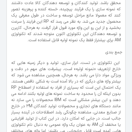
محقق باشد. تولید کنندگان و توسعه دهندگان کالا عادت داشتند
که نمونه سازی را یک فرآیند پیچیده، خسته کننده و پرهزینه تصور
کنند که معمولا مانع مراحل توسعه و ساخت در طول معرفی یک
محصول جدید می شد. به نظر می رسد که RP این فرایند را سرعت
بخشید و از این رو این واژه مورد قبول قرار گرفت. به هرحال، کاربرن
و توسعه دهندگان این تکنولوژی اکنون متوجه شدند که تکنولوژی
AM برای بیشتراز فقط یک نمونه اولیه قابل استفاده است.
جمع بندی
این تکنولوژی در تست، ابزار سازی، تولید و دیگر زمینه هایی که
خارج ازتعریف «نمونه اولیه» است، پیشرفت های مهم در دقت و
ویژگی مواد دارا می باشد. به هرحال، همچنین مشاهده می شود که
بیشتر واژه های دیگری که در بالا آمده است به شکلی ناقص هستند.
یک احتمال این است که بسیاری از افراد به استفاده از اصطلاح RP
بدون اینکه آن را محدود به ساخت نمونه های اولیه بکنند ادامه می
دهند و این بیشتر مشکلی است که IBM محصولات را می سازد نه
مانند دستگاه های تجاری و محصولات تولید کنندگان 3M در خارج
از صنایع معدنی، مشاهده چگونگی رشد اصظلاحات در آینده بسیار
جالب است. در جایی که امکان دارد، در این کتاب از تولید افزایشی
یا مخفف آن AM به عنوان یک واژه عمومی به دنبال نام تکنولوژی
هایی آمده است قابل جابجایی می باشند؛ اما واژه های مختلف