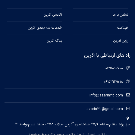
تماس با ما
آکادمی آذرین
فیلامت
خدمات سه بعدی آذرین
رزین آذرین
بلاگ آذرین
راه های ارتباطی با آذرین
05191090700
09153139018
info@azarin3d.com
azarin3d@gmail.com
چهارراه معلم-معلم ۲۷/۱-ساختمان آذرین -پلاک ۲۷۸- طبقه سوم-واحد ۴
با ثبت ایمیل از جدیدترین محصولات مطلع شوید