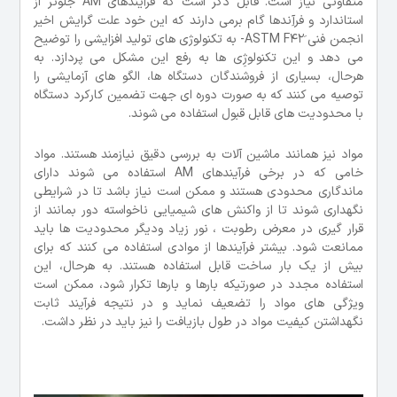
متفاوتی نیاز است. قابل ذکر است که فرآیندهای AM جلوتر از
استاندارد و فرآِندها گام برمی دارند که این خود علت گرایش اخیر
انجمن فنی َASTM F42- به تکنولوژی های تولید افزایشی را توضیح
می دهد و این تکنولوژِی ها به رفع این مشکل می پردازد. به
هرحال، بسیاری از فروشندگان دستگاه ها، الگو های آزمایشی را
توصیه می کنند که به صورت دوره ای جهت تضمین کارکرد دستگاه
با محدودیت های قابل قبول استفاده می شوند.
مواد نیز همانند ماشین آلات به بررسی دقیق نیازمند هستند. مواد
خامی که در برخی فرآیندهای AM استفاده می شوند دارای
ماندگاری محدودی هستند و ممکن است نیاز باشد تا در شرایطی
نگهداری شوند تا از واکنش های شیمیایی ناخواسته دور بمانند از
قرار گیری در معرض رطوبت ، نور زیاد ودیگر محدودیت ها باید
ممانعت شود. بیشتر فرآیندها از موادی استفاده می کنند که برای
بیش از یک بار ساخت قابل استفاده هستند. به هرحال، این
استفاده مجدد در صورتیکه بارها و بارها تکرار شود، ممکن است
ویژگی های مواد را تضعیف نماید و در نتیجه فرآیند ثابت
نگهداشتن کیفیت مواد در طول بازیافت را نیز باید در نظر داشت.