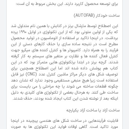
برای توسعه محصول کاربرد دارند. این بخش مربوط به آن است:
ساخت خودکار (AUTOFAB)
این اصطلاح توسط مارشال برنز در کتابش با همین نام متداول شد
که یکی از اولین متونی بود که از این تکنولوژی در اوایل 1990 پرده
برداشت. در اینجا تاکید بر استفاده از اتوماسیون در تولید محصول
مطرح است در نتیجه ساده سازی یا حذف کارهای دستی از این
فرآیند را به همراه دارد. کامپیوتر ها و کنترل کننده های میکرو جهت
کنترل فعال کننده ها و نظارت بر متغیر های سیستم به کار گرفته
شدند. گرچه برنز در ابتدا برتکنولوژی هایی متمرکز بود که در این
کتاب هم پوشش داده شده اند اما این اصطلاح همچنین برای
توصیف شکل های دیگر مراکز ماشین کنترل عدد (CNC) نیز قابل
استفاده است زیرا هیچ منبعی مستقیمی وجود ندارد که نشان دهد
چگونه قطعات ساخته می شوند یا چه مراحلی را می بایست برای
ساخت طی کنند. به هرحال بعضی از تکنولوژی های کلیدی به دلیل
اینکه بعد از نوشته شدن این کتاب ایجاد شده بودند، حذف شدند.
ساخت آزاد یا ساخت آزاد یکپارچه
قابلیت فرآیندهایی در ساخت شکل های هندسی پیچیده در اینجا
مورد تاکید است. گاهی اوقات فواید این تکنولوژی ها به صورت