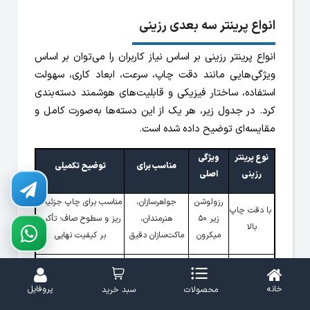
انواع پرینتر سه بعدی رزینی
انواع پرینتر رزینی بر اساس نیاز کاربران را می‌توان بر اساس
ویژگی‌هایی مانند دقت چاپ، سرعت، ابعاد کاری، سهولت
استفاده، ساختار فیزیکی و قابلیت‌های هوشمند دسته‌بندی
کرد. در جدول زیر، هر یک از این دسته‌ها به‌صورت کامل و
مقایسه‌ای توضیح داده شده است.
نوع پرینتر
ویژگی
مناسب برای
توضیح تکمیلی
رزینی
اصلی
رزولوشن
جواهرسازان،
مناسب برای چاپ جزئیات
با دقت چاپ
زیر 50
هنرمندان،
ریز و سطوح صاف؛ تأکید
بالا
میکرون
ماکت‌سازان دقیق
بر کیفیت نهایی
پخت لایه
با سرعت
کاربران تجاری یا
زمان چاپ کوتاه‌تر، مناسب
کامل با نور
چاپ بالا
تولید انبوه
برای پروژه‌های سریع
خانه
پروفایل
محصولات
سبد خرید
مستقیم