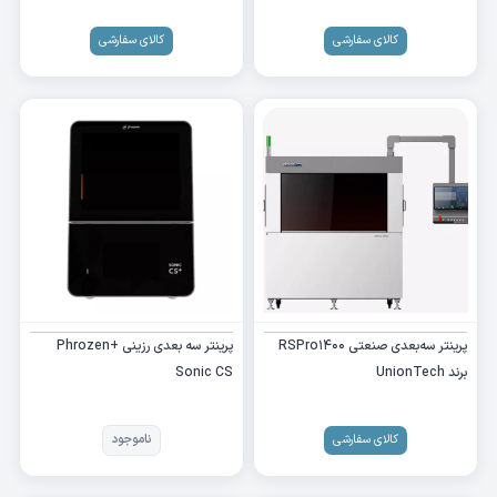
کالای سفارشی
کالای سفارشی
​پرینتر سه‌بعدی صنعتی RSPro1400
پرینتر سه بعدی رزینی +Phrozen
برند UnionTech
Sonic CS
کالای سفارشی
ناموجود