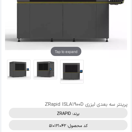
Tap to expand
پرینتر سه بعدی لیزری ZRapid ISLA1900D
برند:
ZRAPID
کد محصول: 510121042