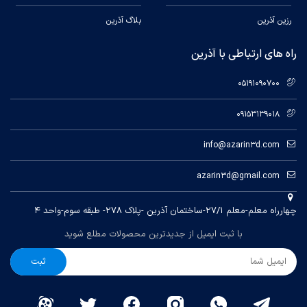
رزین آذرین
بلاگ آذرین
راه های ارتباطی با آذرین
05191090700
09153139018
info@azarin3d.com
azarin3d@gmail.com
چهارراه معلم-معلم ۲۷/۱-ساختمان آذرین -پلاک ۲۷۸- طبقه سوم-واحد ۴
با ثبت ایمیل از جدیدترین محصولات مطلع شوید
ثبت