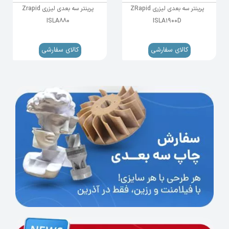
کنترل فرآیند چاپ را بهبود می‌بخشد.
پرینتر سه بعدی لیزری ZRapid
پرینتر سه بعدی لیزری Zrapid
ISLA880
ISLA1900D
کالای سفارشی
کالای سفارشی
کاربردهای پرینتر سه بعدی لیزری ZRapid1900D
صنعت خودروسازی
در صنعت خودروسازی، پرینتر
ZRapid1900D
برای
تولید نمونه‌های اولیه، قطعات سفارشی و مدل‌های
پیچیده استفاده می‌شود. دقت بالا و حجم ساخت
بزرگ این دستگاه، امکان تولید قطعات با کیفیت و
جزئیات دقیق را فراهم می‌کند.