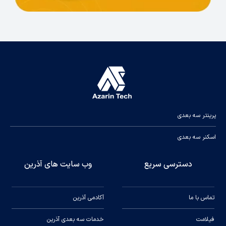
ساخت مدل‌های دقیق و هنری استفاده کنند. دقت و
کیفیت بالای چاپ، امکان ایجاد آثار هنری و مدل‌های
معماری با جزئیات بی‌نظیر را فراهم می‌کند.
اگر به دنبال یک پرینتر سه‌بعدی با دقت بالا، حجم
ساخت بزرگ و کاربری آسان هستید،
ZRAPID
ISLA1900D
گزینه‌ای ایده‌آل برای نیازهای صنعتی و
پرینتر سه بعدی
حرفه‌ای شما خواهد بود. این چاپگر با ویژگی‌های
اسکنر سه بعدی
منحصر به فرد خود، می‌تواند به بهبود فرآیندهای
تولید و طراحی شما کمک کند و کیفیت نهایی
دسترسی سریع
وب سایت های آذرین
محصولات را بهبود بخشد.
تماس با ما
آکادمی آذرین
با تشکر از توجه شما
فیلامت
خدمات سه بعدی آذرین