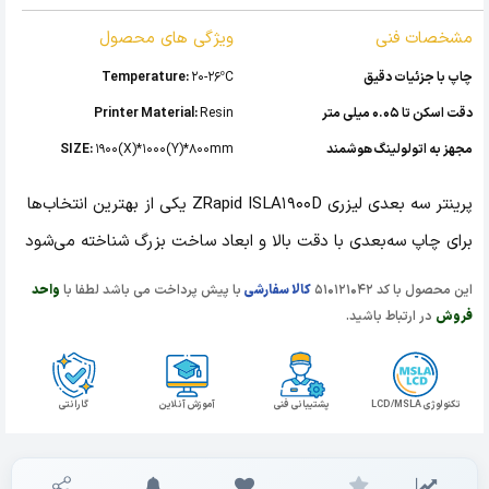
مشخصات فنی
ویژگی های محصول
چاپ با جزئیات دقیق
20-26ºC
Temperature:
دقت اسکن تا 0.05 میلی متر
Resin
Printer Material:
مجهز به اتولولینگ هوشمند
1900(X)*1000(Y)*800mm
SIZE:
پرینتر سه بعدی لیزری ZRapid ISLA1900D یکی از بهترین انتخاب‌ها
برای چاپ سه‌بعدی با دقت بالا و ابعاد ساخت بزرگ شناخته می‌شود
این محصول با کد 510121042
کالا سفارشی
با پیش پرداخت می باشد لطفا با
واحد
فروش
در ارتباط باشید.
تکنولوژی LCD/MSLA
پشتیبانی فنی
آموزش آنلاین
گارانتی