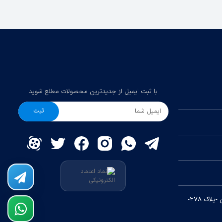
با ثبت ایمیل از جدیدترین محصولات مطلع شوید
ثبت
چهارراه معلم-معلم ۲۷/۱-ساختمان آذرین -پلاک ۲۷۸-