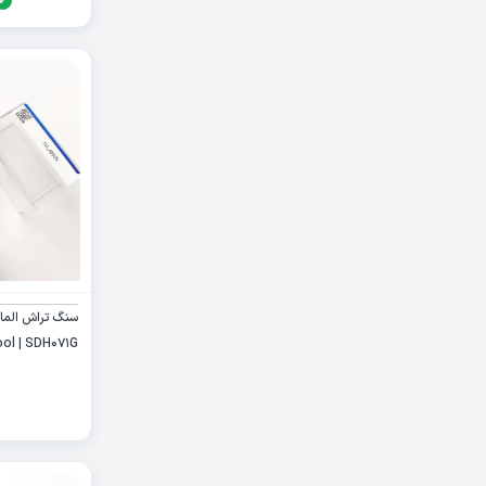
سنگ تراش الماس
ool | SDH071G