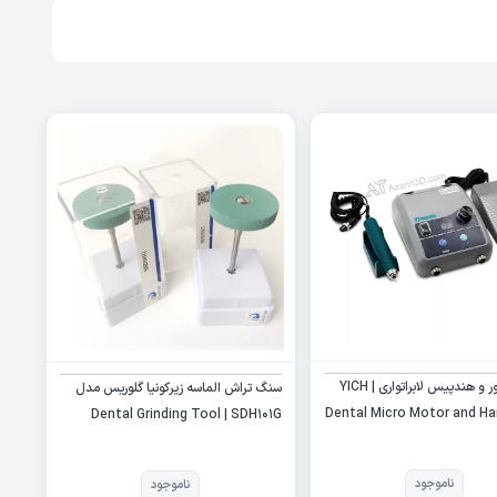
میکروموتور و هندپیس لابراتواری | YICH
سنگ تراش الماسه زیرکونیا گلوریس مدل
Dental Micro Motor and H
Dental Grinding Tool | SDH101G
ناموجود
ناموجود