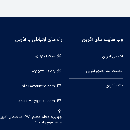
وب سایت های آذرین
راه های ارتباطی با آذرین
آکادمی آذرین
05191090700
خدمات سه بعدی آذرین
09153139018
بلاگ آذرین
info@azarin3d.com
azarin3d@gmail.com
طبقه سوم-واحد ۴