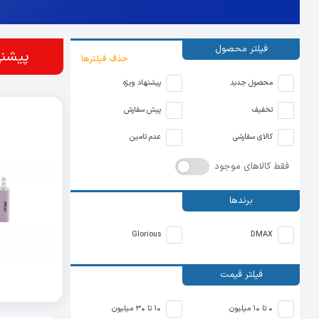
فیلتر محصول
پیشنه
حذف فیلترها
محصول جدید
پیشنهاد ویژه
تخفیف
پیش سفارش
کالای سفارشی
عدم تامین
فقط کالاهای موجود
برندها
Glorious
DMAX
فیلتر قیمت
0 تا 10 میلیون
10 تا 30 میلیون