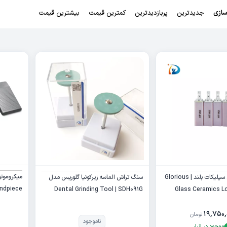
ازی
جدیدترین
پربازدیدترین
کمترین قیمت
بیشترین قیمت
بلاک لیتیوم دی سیلیکات بلند | Glorious
سنگ تراش الماسه زیرکونیا گلوریس مدل
andpiece
Dental Grinding Tool | SDH091G
Glass Ceramics L
۱۹,۷۵۰,
تومان
ناموجود
موجود در انبار