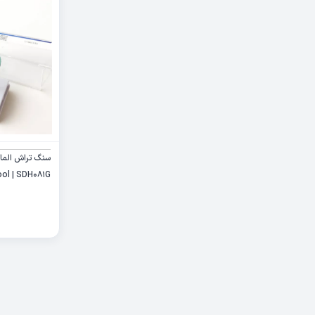
سنگ تراش الماس
ool | SDH081G