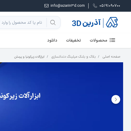
info@azarin3d.com
05191090700
محصولات
تخفیفات
دانلود
صفحه اصلی
بلاک و بلنک میلینگ دندانسازی
ابزارآلات زیرکونیا و پرسلن