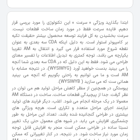
ابتدا بگذارید ویژگی « سرعت » این تکنولوژی را مورد بررسی قرار
دهیم. فایده سرعت فقط در مورد زمان ساخت قطعات نیست.
سرعت بخشیدن به کل فرایند توسعه محصول بیشتر حقیقت تکیه
بر کامپیوتر استوار است. به دلیل اینکه CDA سه بعدی به عنوان
نقطه شروع مورد استفاده قرار می گیرد و انتقال به AM تقریبا
یکپارچه می باشد، توجه کمتری به تبدیل اطلاعات یا تفسیر معنای
طراحی می شود. فقط به این دلیل که در CDA سه بعدی شما آنچه
را می بینید بدست خواهید آورد (WYSIWYG)، در نتیجه مشابه با
AM است و ما می توانیم به راحتی بگوییم که آنچه می بینید
همانی ست که می سازید ( WYSIWYB).
پیوستگی در همچنین از منظر کاهش مراحل تولید هم می توان در
نظر گرفت. جدا از پیچیدگی قطعات ساخت، ساخت در دستگاه AM
معمولا در یک مرحله انجام می شود. اغلب، دیگر فرایند های تولید
نیازمند اجرای مراحل متعدد و تکراری است. هرچه ویژگی های
بیشتری در طراحی گنجانیده شده باشد، تعداد این مراحل به طور
چشمگیری افزایش می یابد. در شیوه های معمول حتی یک تغییر
نسبتا ساده در طراحی ممکن است منجر به افزایش قابل توجه
زمان مورد نیاز ساخت شود. در نتیجه، در کنار تغییراتی که ممکن