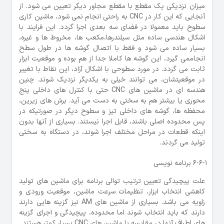
میزان نزدیکی یک مقطع با مقطع مجاور دیگر تعیین می شود. از
آنجایی که این کار در CNC به راحتی انجام نمی شود، ماشین کاری
سطوح باید معمولا در فضای سه بعدی اجرا گردد. این فرایند با
اشکال هندسی ساده مثل سیلندرها،مکعب ها، مخروط ها و غیره،
بسیار ساده می شود و فقط با اتصال گوشه ها در طول سطح
انجاممی گیرد، این گوشه ها کاملا جدا از هم بوده و موقعیت ابزار
ثابت می گردد. در مورد سطوحی با اشکال آزاد، این نقاط با تغییر
در موقعیتشان، می توانند خیلی به یکدیگر نزدیک شوند. چنین
هندسه ای در ماشین های CNC حتی با کنترل های داخلی پنج
محوری یا بیشتر هم به سختی به دست می آید. برش های زیرین،
محفظه ها، گوشه های داخلی تیز و سطوح دیگر در صورتیکه در
پس محدوده اصلی باشند، قابل اجرا نیستند. بسیاری از آنها بدون
اینکه قطعات در مراحل مختلف اجرا شوند، در دستگاه به سختی
تولید می گردند.
6-6-1 برنامه نویسی
علت پیچیدگی تعیین ترتیب توالی برنامه برای ماشین های تولید
کاهشی انتخاب ابزار، تنظیمات سرعت ماشین، موقعیت ورودی و
زاویه می باشد. بسیاری از ماشین های AM نیز گزینه هایی دارند
دارند که باید انتخاب شوند اما محدوده، پیچیدگی و اجرای گزینه
های اطراف آنها در مقایسه با ماشین های CNC بسیار کمتر هستند.