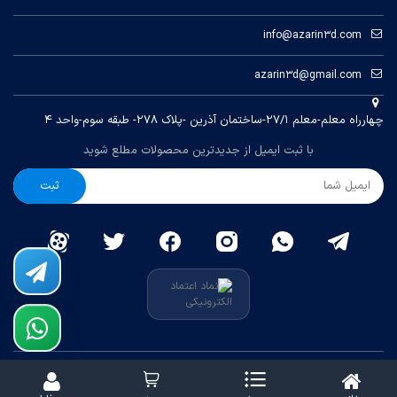
info@azarin3d.com
azarin3d@gmail.com
چهارراه معلم-معلم ۲۷/۱-ساختمان آذرین -پلاک ۲۷۸- طبقه سوم-واحد ۴
با ثبت ایمیل از جدیدترین محصولات مطلع شوید
ثبت
کلیه حقوق متعلق به
آذرین 3D
می باشد.