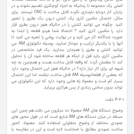
اصلی یک مجموعه تا زمانیکه به اجزاء کوچکتری تقسیم نشوند و در
پایان کار دوباره بازسازی نگردد قابل ساخت با CNC نیستند. برای
مثال، احتمال ماشین کاری یک کشتی درون یک بطری را تصور
کنید. چگونه می توانید کشتی را در حالیکه هنوز درون بطری قرار
دارد را ماشین کاری کنید ؟ احتمالا شما هردو قطعه را ابتدا به
صورت جداگانه کار می کنید و در نهایت روشی را تعبیه می کنید تا
آنها را با یکدیگر ترکیب و مونتاژ نمایید. بوسیله تکنولوژی AM می
توانید کشتی و بطری را همزمان بسازید. یک فرد متخصص در
ماشین کاری باید قبل از اینکه هر قطعه ساخته شود آن را تحلیل
کند تا مطمئن گردد که واقعا قابل ساخت هست و همچنین به چه
شیوه ای برای کار نیاز دارد؟ در حالیکه هنوز این احتمال وجود دارد
که بعضی از قطعاتبوسیله AM قابل ساخت نباشند اما این احتمال
بسیار کم است و معمولا راه هایی وجود دارد که این تکنولوژی می
تواند بدون سختی زیادی از پس هرکاری بربیاید.
4-6-1 دقت
وضوح دستگاه های AM معمولا ده میکرون می باشد.هم چنین این
مسئله در میان دستگاه های AM شایع است که در طول محور های
عمودی مختلف از وضوح متفاوتی استفاده کنند. معمولا، کحور
ساخت عمودی مطابق با ضخامت لایه است و این در مقایسه با