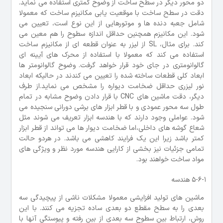
دو محور دیگر در سطح ساخت از وضوح کمتری استفاده می نماید.
دقت در سطح ساخت با موقعیت یابی مکانیزم ساخت که معمولا
شامل جعبه دنده ها و موتورهایی از این نوع است، تعیین می
شود. این مکانیزم همچنین حداقل اندازه سطوح را هم معین می
کند. برای مثال، SL از لیزر به عنوان قطعه ای از مکانیزم ساخت
استفاده می کند که معمولا با استفاده از محرک های آیینه ای
گالوانومتری در جای خود قرار خواهد گرفت. وضوح گالوانومتر ها
ابعاد کلی قطعات ساخته شده را تعیین می کندند در حالیکه ابعاد
نور لیزری حداقل ضخامت دیواره را مشخص می نماید.از طرف
دیگر، دقت ماشین های CNC با قرار دادن وضوح مشابه در تمام
طول سه محور عمودی و با قطر ابزار های برشی دورانی سنجیده می
شود. عواملی وجود دارند که با هندسه ابزار تعریف می شوند مثل
شعاع گوشه های داخلی،اما ضخامت دیوار ها می تواند از قطر ابزار
کمتر باشد زیرا این یک فرایند کاهشی می باشد. در هردو حالت
تمامی جزئیات نیز بخشی از کارایی هندسه مورد نظر و ویژگی های
مواد ساخت خواهند بود.
5-6-1 هندسه
ماشین های تولید افزایشی معمولا مشکلات ناشی از پیچیدگی سه
بعدی را به سطح مقطع دو بعدی ساده تجزیه می کنند. با این
روش، ارتباط بین سطوح سه بعدی از بین رفته و پیوستگی آنها با