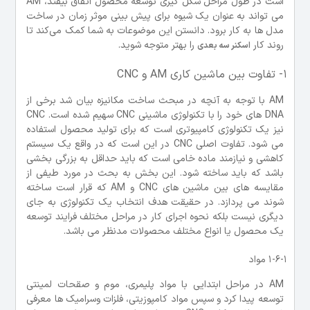
است در طول مراحل شکل گیری توسعه محصول اتفاق بیفتد، AM
می تواند به عنوان یک شیوه برای پیش بینی موثر زمان در ساخت
مدل ها به کار برود. دانستن این موضوعات به شما کمک می‌کند تا
روند کار
را بهتر متوجه شوید.
اسکنر سه بعدی
1- تفاوت بین ماشین کاری AM و CNC
AM با توجه به آنچه در مبحث ساخت مکانیزه بیان شد برخی از
DNA های خود را با تکنولوژی ماشینی CNC سهیم شده است. CNC
نیز یک تکنولوژی کامپیوتری است که برای تولید محصول استفاده
می شود. تفاوت اصلی CNC در این است که در واقع یک سیستم
کاهشی و نیازمند ماده خامی است که باید حداقل به بزرگی بخشی
باشد که باید ساخته شود. این بخش به بحث در مورد طیفی از
مقایسه های بین ماشین های CNC و AM که قرار است ساخته
شوند می پردازد. در حقیقت هدف انتخاب یک تکنولوژی به جای
دیگری نیست بلکه نحوه اجرای کار در مراحل مختلف فرایند توسعه
یک محصول یا انواع مختلف محصولات مدنظر می باشد.
1-6-1 مواد
AM در مراحل ابتدایی با مواد پلیمری، موم و صقحات لمینتی
توسعه پیدا کرد و سپس مواد کامپوزیتی، فلزات وسرامیک ها معرفی