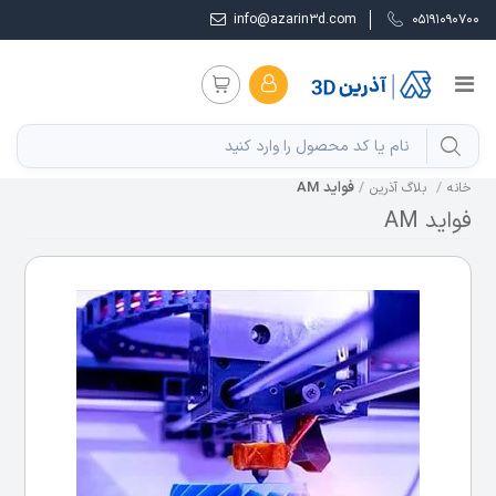
info@azarin3d.com
05191090700
فواید AM
خانه
بلاگ آذرین
فواید AM