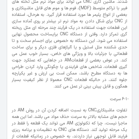
شدند. ماشین کاری CNC می تواند برای مواد نرم مثل تخته های
فیبر با تراکم متوسط (MDF)، فوم ها و موم های قابل ماشینکاری و
بعضی از انواع پلیمر ها مورد استفاده قرار گیرد. به هرحال، استفاده
از CNC برای شکل دادن به مواد نرم تر بیشتر بر روی آماده سازی
این قطعات جهت استفاده در یک فرآیند چند مرحله ای مثل ریخته
گری تمرکز دارد. وقتی از دستگاه CNC برایساخت محصول نهایی
استفاده می شود، این دستگاه به خصوص برای اجسام سخت و تا
حدی شکننده مثل استیل و یا آلیاژهای فلزی دیگر و برای ساخت
قطعاتی با جزئیات بالا و ویژگی های خاص، بسیار خوب عمل می
کند. در عوض بعضی از قطعاتAM در جاهایی که عملکرد جهت
گیری قطعات، شاخص های فرایندی یا چگونگی وارد کردن طراحی
ها به دستگاه مطرح باشد، ممکن است بی ارزش و غیر یکپارچه
جلوه کنند، در حالیکه قطعات CNC معمولا از نظر کیفیت بسیار
همگون و قابل پیش بینی تر عمل می کنند.
-6-1 سرعت
تفاوت ماشینکاریCNC به نسبت اضافه کردن آن در روش AM در
حجم های مشابه بالاتر به سرعت حذف مواد می باشد. اما این همه
ماجرا نیست، چرا که تکنولوژی AM می تواند یک قطعه را فقط در
یک مرحله تولید کند. دستگاه های CNC به تنظیمات و برنامه ریزی
فرایند قابل توجهی نیاز داردند، به خصوص در زمانیکه قطعات از