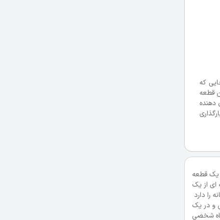
ایی که
د.) توصیف کامل این قطعه
 وc با استفاده از فوران همزمان مواد ساخته شده است.(فصل7). قطعه b نشان دهنده
ک نازل مواد شفاف را بارگذاری می کند، همزمان یک نازل دیگر مواد مشکی و نام Object را بارگذاری
طعه bوc دارای اتصالات کاری پیچیده هستند که با استفاده از فاصله اتصلات و ساپورت استراکچر قابل تجزیه، ساخته شده است. قطعه d یک قطعه
 اش، ساخته می شود (فصل -5). این قطعه نمونه ای از یک
ی چندگانه را دارد
 است که در یک ماشین صنعتی و در یک
زیه بدست می آید. قطعه g با هزینه کم، دستگاه شخصی