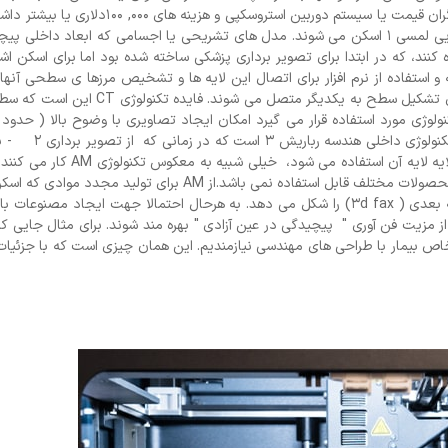
انجام داد، کاری که سال ها پیش نیاز به اسکن های لیزری بسیار گران قیمت یا سیستم دوربین استروسک
مهندسی شده معمولا با استفاده از اسکن لیزری یا فن آوری شناسایی لمسی 1 اسکن می شوند. مدل های تشریحی یا اجسامی که ابعاد دا
 توموگرافی (سطح نگاری) کامپیوتر ( CT)2 استفاده کنند، که در ابتدا برای تصویر برداری پزشکی ساخته شده بود اما برای اس
 و استفاده از نرم افزار برای اتصال این لایه ها و تشخیص مرزها ی سطحی آنها
مشابه با AM کار می کند. سپس این مرزها از لایه های مجاور برای تشکیل سطح به یکدیگر متص
دارند. شیوه دیگری که در به عددی کردن اجسام کمک می 
بدست آوردن سطوح مقطعی یک قطعه همزمان با ماشین کاری لایه لایه آن استفاده م
این یک رویکرد تخریبی برای هندسه ربایش است در نتیجه برای محصولات مختلف قابل استفاده نمی باشد.از AM برای 
استفاده می شود، که معمولا نمونه هایی از فرآیند کپی برداری سه بعدی ( 3d fax) را شکل می دهد. به هرحال احتمالا جهت ایجاد مص
ز مزیت فن آوری " پیچیدگی در عین آزادی " بهره مند شوند. برای مثال جایی ک
ص بیمار با طراحی های مهندسی نیازمندیم. این همان چیزی است که با جزئیات 