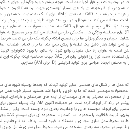
ت در توضیحات نرم افزار اجرا شده است. هرچه بیشتر درباره چگونگی اجرای عمل
 همچنین از نظر هزینه ای راه های بسیار ارزشمندی جهت توسعه کالا وجود خوا
اگر بعد از ساخت کامل تولیدات با مشکلات آن مواجه شویم، بسیار هزینه بر خواهد بود. CAD سه بعدی از AM برای کم
ت استفاده می کند. به هرحال، در این متد هرچه طراحی پیچیده تر و در ارتباط
عملکرد باشد، احتمال کمتری وجود دارد که با استفاده از این شیوه به درک کافی برسیم. به هرحال، CAD سه بعدی، معمولا
متصل می شود که از تکنیک هایی مثل شیوه عناصر محدود 1 (FEM) برای محاسبه ویژگی های مکانیکی طراحی استفاد می کند و در مجموع به 
ا، دینامیک ها، فشارها، جریان و دیگر ویژگی ها برای تعیین اینکه چگونه یک طراحی تحت شرای
تی نمی تواند رفتار دقیق یک قطعه را پیش بینی کند اما برای تحلیل قطعات اصل
تن نسخه پشتیبان با تحلیل تجربی بر پایه AM ، ممکن است به عنوان راه حل مفیدی واقع شود. به علاوه با ورود تکنولوژی 
مستقیم، که در آن AM برای ساخت مستقیم محصولات نهایی قابل استفاده است، نیاز روز افزونی برای ابزار CAE جهت م
ی شوند که مدل ها از شکل های هندسی اصلی تولید گردند که بعدها بوسیله شیوه های م
ی محصولات مهندسی شده که ما به خوبی با آنها اشنا هستیم بسیار خوب عمل می 
ی از محصولات مصرفی به جای مهندسان از ایده های هنرمندان و طراحان، ایجاد
پیدا کرده اند. همچنین اشاره کردیم که AM مکانیزمی برای آزادی بیشتر در ارائه کار ایجاد کرده است. در 
راسمن 3 است.کسی که از آزادی هندسی برای ایجاد مجسمه هایی با جذابیت بصری سود جسته است. یکی از مش
امروزه با آن روبرو هستیم این است که بعضی
مربوط به محیط مدل سازی مجازی از دستگاه بازخورد لمسی رباطی به نام فانتوم ا
 از فانتوم در محیط سه بعدی مشاهده می شود. محیط مدل ساز ی شامل چیزی ا