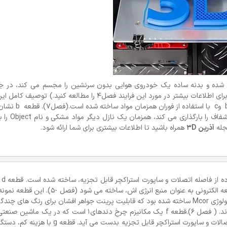
 ساخته شده و بدنه ساده یک خودروی هوایی بدون سرنشین را مجسم می کند، در ج
پیوسته آن با یک ساختار مشبک منسجم مستحکم شده است (برای اطلاعات بیشتر در مورد این فرایند فصل4 را مطالعه کنی
در فصل طراحی برای تولید افزایشی قابل مشاهده است. قطعه b
قابلیت همزمان بارگذاری مواد است. در حالیکه ی
آذرین 3D
همراه باشید تا اطلاعات بیشتری برای شما ارائه شود.
هردو ق
فلزی است که در دستگاه ذوب با بستری از پودر فلز بوسیله یک اشعه الکترونی به عنوان منبع انرژی
ایمپلنت صورت است. قطعه e در یک دستگاه صفحه لمینت با تکنولوژی Mcor ساخته شده بود که قابلیت پرینت جواهر افشان برای رنگ ها
(فصل9). قطعات f و g با استفاده از اکستروژن مواد ساخته شده اند. ( فصل 6).قطعه f یک مکانیزم چرخ دندهای1
مرحله ساخته شده است. دوباره، مکانیزمکاری با طراحی مناسب اتصالات و ساپورت استراکچر قابل تج