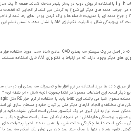
( که یکی از نویسندگان در خانه اش دارد) ساخته شده بود. قطعات h و 
یک دنده می چرخد، دنده های دیگر نیز شروع به گردش می کنند. از آنجایی که قطعات 
در پلیمر PBF به ساپورت احتیاجی ندارند، تولید اتصالات حلزونی 2 و چرخ دنده ای با مدیریت فاصله ها و پاک کردن پودر –های رها شده 
قابل انجام خواهد بود قطعه i یک ساختار مشبک منسجم دیگر است که پیچیدگی شکل با قابلیت تکنولوژی AM را نشا
تکنولوژی AM،با پذیرش یک فایل تبدیل شده به فرمت فایل STL که در اصل در یک سیستم سه بعدی CAD عادی شده است، م
هرحال، روش های دیگری هم برای تولید فایل های STL و تکنولوژی های دیگر وجود دارند که در ارتباط با
ریق داده ها مورد استفاده در نرم افزار ها و تجهیزات سه بعدی آن در حال س
هستند. در ای
کن های مختلف و انجام کارهای دیگر مثل پر کردن حفره و مسطح سازی نیز استف
ها ممکن است نیاز به قرار گیری در یک فیکسچر ممکن است اسکن نشوند.علاوه بر 
میق و برجستگی هایداخلی ؛ در نتیجه ارائه آن ممکن است سطوح دیگر را مخ
آن ممکن است دقیقا چگونگی حالت شیء را نشان ندهند. اخیرا پیشرفت های ب
ن گوشی تلفن همراه و تنها با صرف چند صد دلار می توان یک اسکن سه بعد با ک