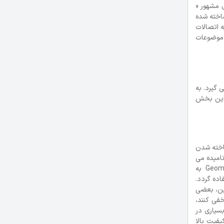
i با استفاده از روش ذوب در بستر پلیمر ساخته شدند. قطعه h یک مدل مشهور «
ساخته شده
از ناحیه اتصالات
ن دهد. دانستن تمام این موضوعات
ورد استفاده قرار می گیرد. به
 تکنولوژی AM قابل استفاده هستند. این بخش
اخته شدن
ن زمینه، RE فرایند محاسبه داده های مهندسی از منابع دیگر است. این اطلاعات معمولا در ابتدا بصورت آنچه شکل « ابر نقطه ای» 3 نامیده می
شود موجود هستند، یعنی یک مجموعه منفصل از نقاط که نشان دهنده سطوح اشیا می باشند. این نقاط باید با استفاده از نرم افزار RE مثل Geomagic به
اده گردد.
این، بعضی
فی کنند،
سیاری در
یفیت بالا