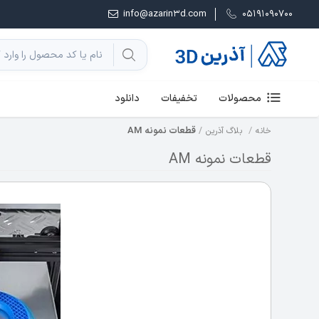
info@azarin3d.com
05191090700
محصولات
تخفیفات
دانلود
قطعات نمونه AM
خانه
بلاگ آذرین
قطعات نمونه AM