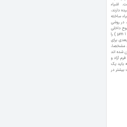
پی و هزینه های 000, 100دلاری یا بیشتر داشت. اشیاء
خلی پیچیده دارند،
کن اشیاء ساخته
، در روشی
ل می شوند. فایده تکنولوژی CT این است که سطوح داخلی
نیز قابل تولید هستند. اشعه ایکس با انرژی بالا که در صنایع تکنولوژی مورد استفاده قرار می گیرد امکان ایجاد تصاویری با وضوح بالا ( حدود 1 µm ) را
کند، تکنولوژی داخلی هندسه رباریش 3 است که در زمانی که از تصویر برداری 2 - بعدی برای
ی شود، خیلی شبیه به معکوس تکنولوژی AM کار می کنند. مشخصا،
تولید مجدد موادی که اسکن شده اند
نوعات با فرم آزاد و
ه باید یک
بیشتر در