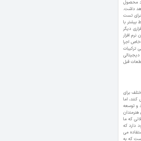
کرد محصول
هد داشت.
ک به عینیت بخشیدن و اجرای تست
 بیشتر با
 به بسته های نرم افزاری دیگر
عنوان نرم افزار
ط خاص اجرا
ی ترکیبات
تولید دیجیتالی
حاسبه اینکه چگونه این قطعات قبل
ختلف برای
کنند، اما
 و توسعه
حقیقت اکنون AM یک وسیله مشهور برای هنرمندان
کلاتی که ما
 از ابزار طراحی کامپیوتری، فرایند خلاقیت را محدود می کنند ولی محدوده ای برای سیستم CAD وجود دارد که
ستفاده می
ست که به