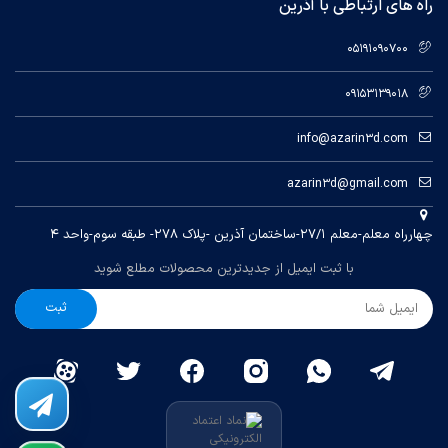
راه های ارتباطی با آذرین
05191090700
09153139018
info@azarin3d.com
azarin3d@gmail.com
چهارراه معلم-معلم ۲۷/۱-ساختمان آذرین -پلاک ۲۷۸- طبقه سوم-واحد ۴
با ثبت ایمیل از جدیدترین محصولات مطلع شوید
ثبت