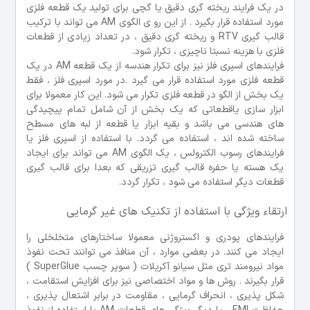
در یک فرایند ریخته گری دقیق یا گچی برای تولید یک قطعه فلزی
مورد استفاده قرار بگیرد . از این رو ی الگوی AM می تواند با ترکیب
قالب گیری RTV و ریخته گری دقیق ، در تعداد زیادی از قطعات
فلزی با هزینه نسبتا ناچیزی ، تکرار شود.
فرایندهای اسپری فلز نیز برای تکرار هندسه از یک قطعه AM در یک
قطعه فلزی مورد استفاده قرار می گیرد .در مورد اسپری فلز ، فقط
یک بخش از الگو در قطعه فلزی تکرار می شود. این کار معمولا برای
ابزار سازی یاقطعاتی که یک بخش از آن شامل تمام پیچیدگی
های هندسی می باشد و بقیه ابزار یا قطعه از لبه های مسطح
ساخته شده اند ، استفاده می گردد. با استفاده از اسپری فلز یا
فرایندهای رسوب الکترولس ، یک الگوی AM می تواند برای ایجاد
یک هسته یا حفره قالب گیری تزریقی که بعدا برای قالب گیری
قطعات دیگر استفاده می شود ، تکرار گردد.
ارتقاء ویژگی با استفاده از تکنیک های غیر گرمایی
فرایندهای پودری و اکستروژنی معمولا ساختارهای متخلخلی را
ایجاد می کنند. در بعضی موارد ، آن منافذ می توانند تحت نفوذ
مواد نیرومند تری مثل سیانو آکریلات ( سوپر چسب SuperGlue )
قرار بگیرند . روش ها و مواد اختصاصی نیز برای افزایش استقامت ،
شکل پذیری ، انحراف گرمایی ، مقاومت در برابر اشتعال پذیری ،