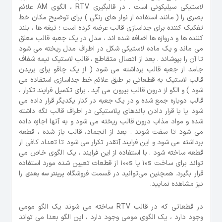
لاستیکی سیلیکونی است . در قالبگیری RTV ، الگوی AM علائم
بصری را ( مانند استفاده از نوار های رنگی ) برای توضیح مکان خط
تفکیک کننده برای جداسازی قالب عرضه کرده است ؛ تیغه ها ، بلند
کننده ها و دروازه ها اضافه شده اند ، مدل در یک جعبه قالب معلق
می ماند و یک ماده لاستیکی شکل در اطراف مدل ریخته می شود
تا آن را بپوشاند . بعد از اتصال متقاطع ، قالب لاستیک نیمه شفاف
جامد از جعبه قالب برداشته می شود ( از یک چاقو برای بریدن
قالب لاستیک به قطعاتی بر طبق علائم خط جداسازی استفاده می
شود ) و الگو از درون قالب بیرون می آید . برای تکمیل فرایند تکرار ،
قالب دوباره جمع شده و در یک جعبه در کنار یکدیگر قرار داده می
شود یا با قرار دادن باندهای پلاستیکی در اطراف قالب نگه داشته
شده و مواد مذاب درون قالب ریخته می شود و به آنها اجازه داده
می شود تا سفت شوند . بعد از انجماد، قالب باز شده ، قطعه
برداشته می شود و این فرایند آنقدر تکرار می شود تا تعداد کافی از
قطعه ساخته شود . با استفاده از این فرایند ، یک الگوی خاص می
تواند برای ساخت 10s یا 100s از قطعات تعیین شده مورد استفاده
قرار بگیرد. همچنین می‌توانید در قسمت فروشگاه
را
پرینتر سه بعدی
نیز مشاهده نمایید.
در قطعاتی که در قالب RTV ساخته می شوند یک الگو مومی
وجود دارد ، یک الگوی مومی وجود دارد ، این الگو بعدا می تواند