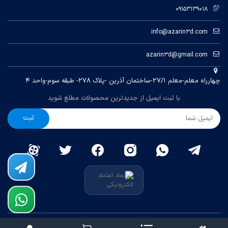
09153139018
info@azarin3d.com
azarin3d@gmail.com
چهارراه معلم-معلم ۲۷/۱-ساختمان آذرین -پلاک ۲۷۸- طبقه سوم-واحد ۴
با ثبت ایمیل از جدیدترین محصولات مطلع شوید
ثبت