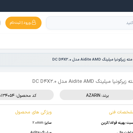
ورود | ثبت‌نام
مته زیرکونیا میلینگ Aidite AMD مدل DC D4X2.0
 زیرکونیا میلینگ Aidite AMD مدل DC D4X2.0
برند:
AZARIN
کد محصول: 510134054
شخصات فنی
ویژگی های محصول
بت بهینه فولاد/کربن
سایز:
2.0mm
داخت عالی
میلینگ:
Aidite