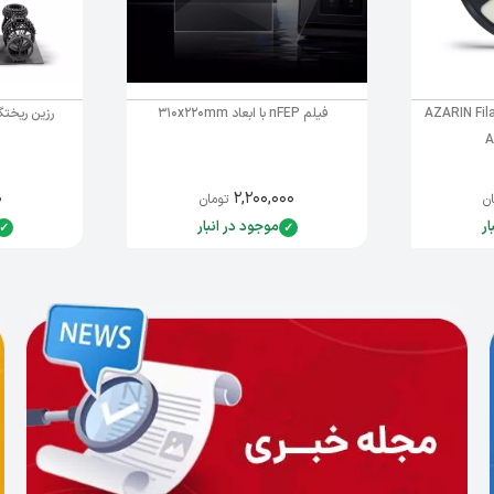
 برند AZARIN Filament
فیلم nFEP با ابعاد 310x220mm
A
۰
۲,۲۰۰,۰۰۰
ن
تومان
ار
موجود در انبار