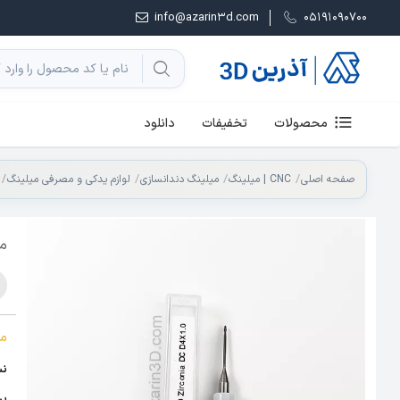
info@azarin3d.com
05191090700
محصولات
تخفیفات
دانلود
صفحه اصلی
CNC | میلینگ
میلینگ دندانسازی
لوازم یدکی و مصرفی میلینگ
مته
م
نس
پر