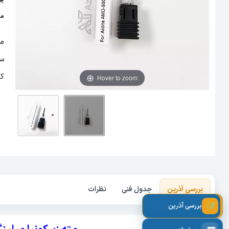
مق
سا
کا
Hover to zoom
ا
بررسی آذرین
جدول فنی
نظرات
بررسی آذرین