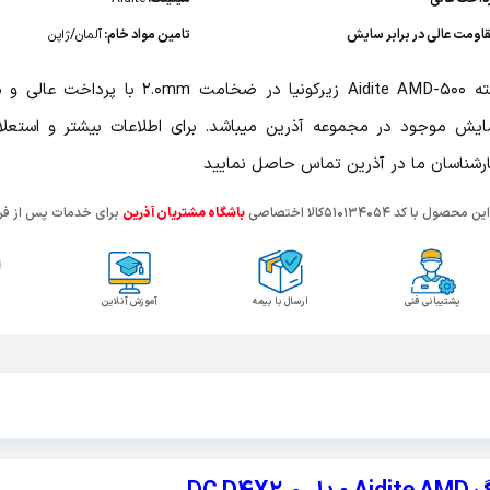
اومت عالی در برابر سایش
تامین مواد خام:
آلمان/ژاپن
مته Aidite AMD-500 زیرکونیا در ضخامت 2.0mm با
یش موجود در مجموعه آذرین میباشد. برای اطلاعات بیشتر و استعلا
رشناسان ما در آذرین تماس حاصل نمایید
ین محصول با کد 510134054کالا اختصاصی
باشگاه مشتریان آذرین
برای خدمات پس از فر
پشتیبانی فنی
ارسال با بیمه
آموزش آنلاین