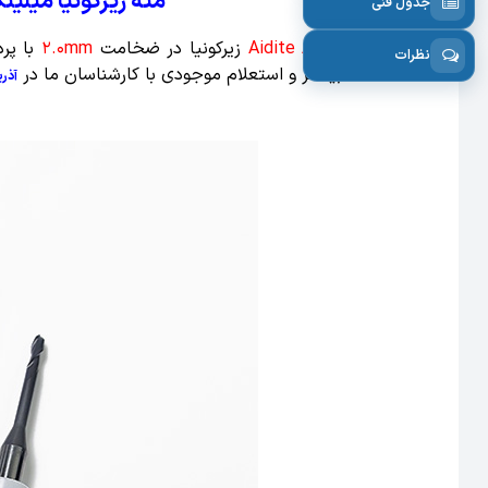
مته زیرکونیا میلینگ Aidite AMD مدل 4X2.0
جدول فنی
مته
Aidite AMD-500
زیرکونیا در ضخامت
2.0mm
با پر
نظرات
اطلاعات بیشتر و استعلام موجودی با کارشناسان ما در
آذر