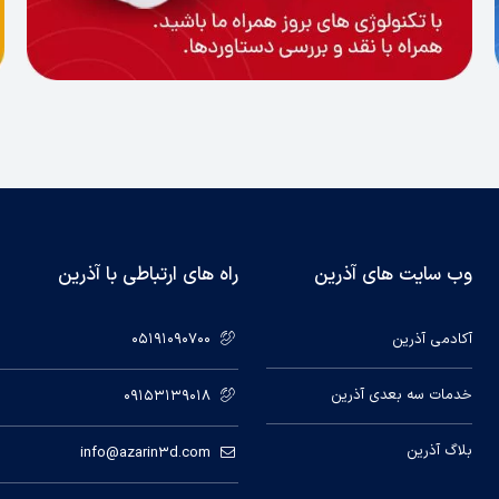
وب سایت های آذرین
راه های ارتباطی با آذرین
آکادمی آذرین
05191090700
خدمات سه بعدی آذرین
09153139018
بلاگ آذرین
info@azarin3d.com