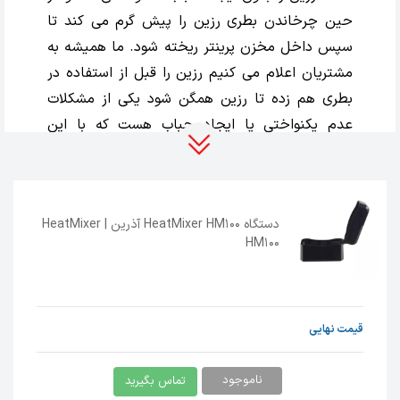
حین چرخاندن بطری رزین را پیش گرم می کند تا
سپس داخل مخزن پرینتر ریخته شود. ما همیشه به
مشتریان اعلام می کنیم رزین را قبل از استفاده در
بطری هم زده تا رزین همگن شود یکی از مشکلات
عدم یکنواختی یا ایجاد حباب هست که با این
دستگاه برطرف می شود . یکی دیگر از چالش های
رزین هایی با ویسکوزیته بالا روان بودن رزین در حین
فرایند پرینت هست که باید کمی گرم شود تا سیالیت
دستگاه HeatMixer HM100 آذرین | HeatMixer
بهتری پیدا کند با استفاده از این دستگاه پیش
HM100
گرمایش رزین به شکل اصولی و یکنواخت انجام
میشه.
【افزایش نرخ موفقیت چاپ】
قیمت نهایی
یکی از دغدغه‌های اساسی در چاپ سه‌بعدی، کیفیت
ناموجود
تماس بگیرید
نهایی و موفقیت در چاپ بدون خطا و نقص است. با