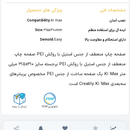
مشخصات فنی
ویژگی های محصول
نصب آسان
k1 max
Compatibility:
ایده آل برای استفاده منظم
315x310mm
Size:
دارای استحکام و مقاومت بالا
Easy
Demold:
صفحه چاپ منعطف از جنس استیل با روکش PEI صفحه چاپ
منعطف از جنس استیل با روکش PEI برجسته سایز 315x310 میلی
متر K1 Max یک صفحه ساخت از جنس PEI مخصوص پرینترهای
سه‌بعدی Creality K1 Max است.
تکنولوژی FDM
ارسال با بیمه