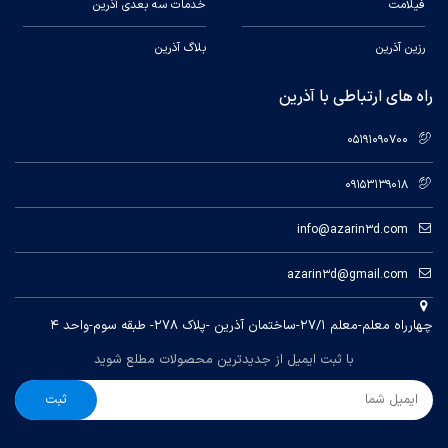
فیلامت
خدمات سه بعدی آذرین
رزین آذرین
بلاگ آذرین
راه های ارتباطی با آذرین
05191090700
09153139018
info@azarin3d.com
azarin3d@gmail.com
چهارراه معلم-معلم ۲۷/۱-ساختمان آذرین -پلاک ۲۷۸- طبقه سوم-واحد ۴
با ثبت ایمیل از جدیدترین محصولات مطلع شوید
ثبت