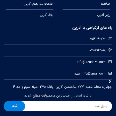
فیلامت
خدمات سه بعدی آذرین
رزین آذرین
بلاگ آذرین
راه های ارتباطی با آذرین
05191090700
09153139018
info@azarin3d.com
azarin3d@gmail.com
چهارراه معلم-معلم ۲۷/۱-ساختمان آذرین -پلاک ۲۷۸- طبقه سوم-واحد ۴
با ثبت ایمیل از جدیدترین محصولات مطلع شوید
ثبت