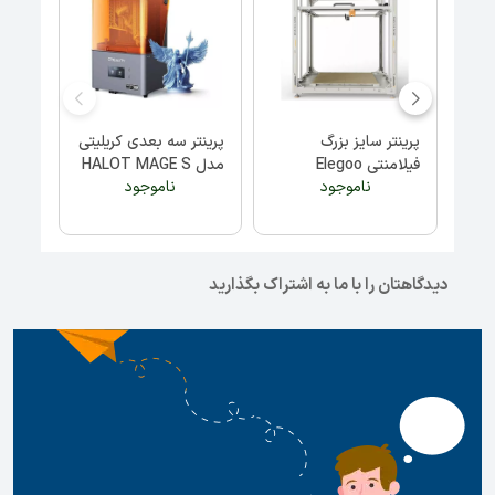
پرینتر سه‌بعدی فلز
پرینتر سه‌بعدی
پرینت
رومیزی SLM DeskFab
فیلامنتی رومیزی
ناموجود
ناموجود
Giga
Bambu Lab H2D
X1 FASTFORM
دیدگاهتان را با ما به اشتراک بگذارید