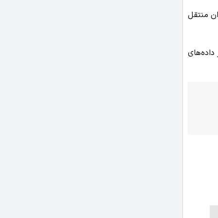
اریخچه طراحی به‌صورت زنده به SOLIDWORKS، NX، Creo، و دیگران منتقل
 از داده‌های