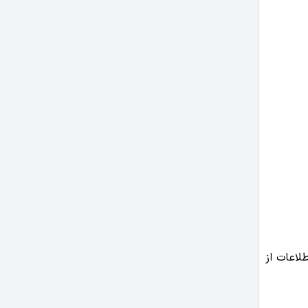
م در محیط Design X یا وارد کردن اطلاعات از