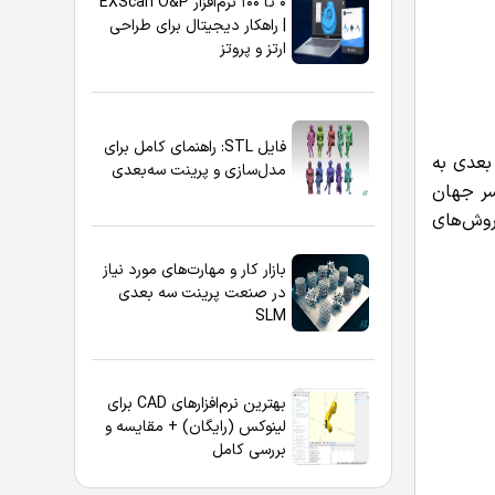
0 تا 100 نرم‌افزار EXScan O&P
| راهکار دیجیتال برای طراحی
ارتز و پروتز
فایل STL: راهنمای کامل برای
 بعدی به
مدل‌سازی و پرینت سه‌بعدی
راسر جهان
روش‌های
بازار کار و مهارت‌های مورد نیاز
در صنعت پرینت سه بعدی
SLM
بهترین نرم‌افزارهای CAD برای
لینوکس (رایگان) + مقایسه و
بررسی کامل