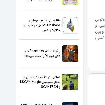
مهندسی معکوس
مقایسه و معرفی نرم‌افزار
Onshape؛ تحول در طراحی
تی، و
مکانیکی آنلاین
و نوآوری
 و کنترل
چگونه اسکنر Scantech هنر
لاکی قوم Yi را حفظ می‌کند؟
انقلابی در دقت اندازه‌گیری با
اسکنر سه‌بعدی KSCAN-Magic
از SCANTECH