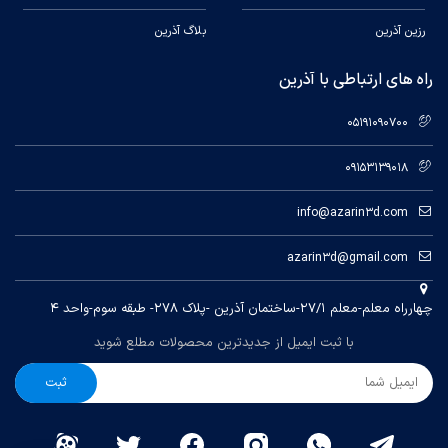
رزین آذرین
بلاگ آذرین
راه های ارتباطی با آذرین
05191090700
09153139018
info@azarin3d.com
azarin3d@gmail.com
چهارراه معلم-معلم ۲۷/۱-ساختمان آذرین -پلاک ۲۷۸- طبقه سوم-واحد ۴
با ثبت ایمیل از جدیدترین محصولات مطلع شوید
ثبت