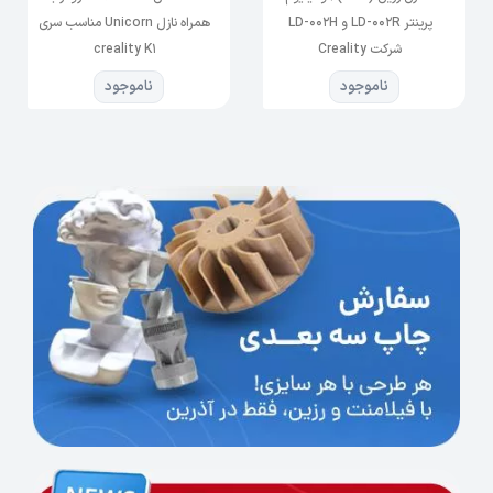
پرینتر LD-002R و LD-002H
همراه نازل Unicorn مناسب سری
شرکت Creality
creality K1
ناموجود
ناموجود