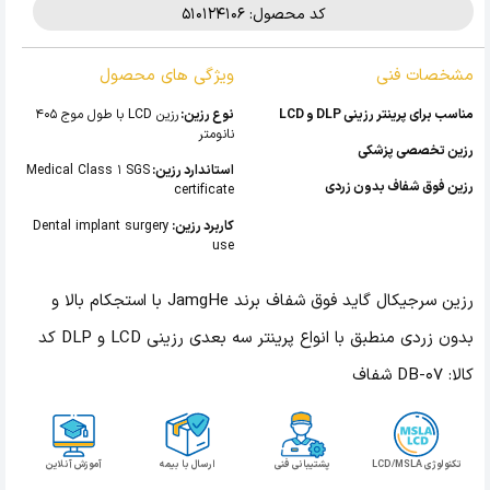
کد محصول: 510124106
مشخصات فنی
ویژگی های محصول
مناسب برای پرینتر رزینی DLP و LCD
نوع رزین:
رزین LCD با طول موج 405
نانومتر
رزین تخصصی پزشکی
استاندارد رزین:
Medical Class 1 SGS
رزین فوق شفاف بدون زردی
certificate
کاربرد رزین:
Dental implant surgery
use
رزین سرجیکال گاید فوق شفاف برند JamgHe با استجکام بالا و
بدون زردی منطبق با انواع پرینتر سه بعدی رزینی LCD و DLP کد
کالا: DB-07 شفاف
تکنولوژی LCD/MSLA
پشتیبانی فنی
ارسال با بیمه
آموزش آنلاین