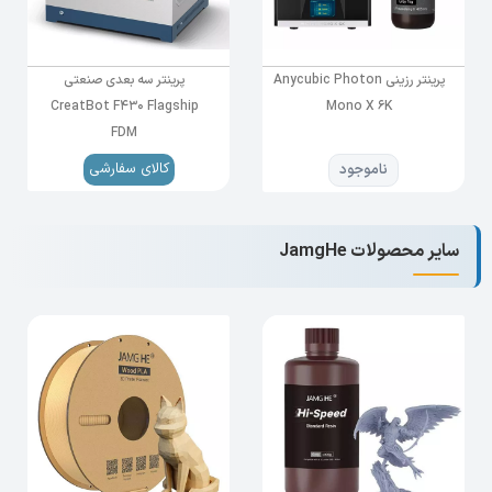
پرینتر رزینی Anycubic Photon
پرینتر سه بعدی صنعتی
CreatBot F430 Flagship
Mono X 6K
FDM
کالای سفارشی
ناموجود
سایر محصولات JamgHe
Jamghe clear resin is suitable for dental
implant surgery, high precision property helps
dentist during the process
and it can be sterilized by disinfectant or even
by sterilizer
High transparency