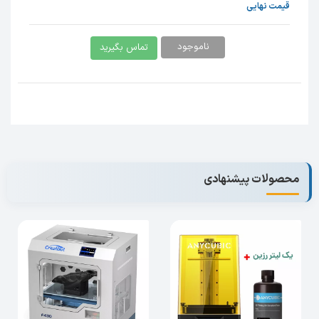
قیمت نهایی
Yield point elongation：5.22±10%
ناموجود
تماس بگیرید
Density：1.05—1.25 g/cm3
Viscosity：100-200 MPa·s
Yield point elongation：5.22% ±10%
Testing room temperature：23℃±2
Testing room humidity ：50%RH±5%RH
محصولات پیشنهادی