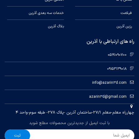
فیلامت
خدمات سه بعدی آذرین
رزین آذرین
بلاگ آذرین
راه های ارتباطی با آذرین
05191090700
09153139018
info@azarin3d.com
azarin3d@gmail.com
چهارراه معلم-معلم ۲۷/۱-ساختمان آذرین -پلاک ۲۷۸- طبقه سوم-واحد ۴
با ثبت ایمیل از جدیدترین محصولات مطلع شوید
ثبت