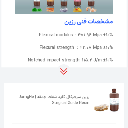
مشخصات فنی رزین
Flexural modulus：481.96 Mpa ±10%
Flexural strength ：22.08 Mpa ±10%
Notched impact strength: 115.2 J/m ±10%
maximum pulling strength: 992.5N ±10%
Tensile modulus：23.87 Mpa ±10%
رزین سرجیکال گاید شفاف جمقه | JamgHe
Tensile strength：312.82 Mpa ±10%
Surgical Guide Resin
Elongation at break：17.46% ±10%
Hardness (Shore D)：80-85D