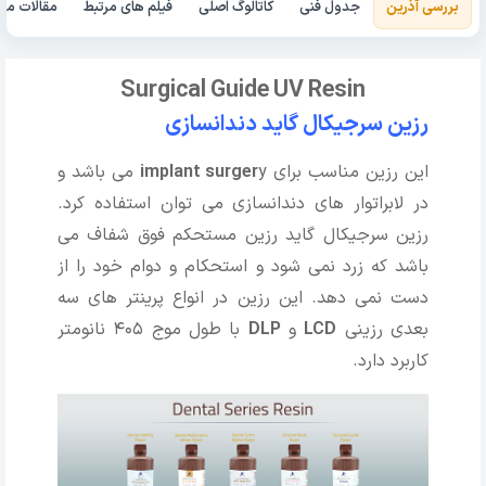
بررسی آذرین
جدول فنی
کاتالوگ اصلی
فیلم های مرتبط
مقالات مرت
Surgical Guide UV Resin
رزین سرجیکال گاید دندانسازی
ا
ین رزین مناسب برای
implant surger
y می باشد و
در لابراتوار های دندانسازی می توان استفاده کرد.
رزین سرجیکال گاید رزین مستحکم فوق شفاف می
باشد که زرد نمی شود و استحکام و دوام خود را از
دست نمی دهد. این رزین در انواع پرینتر های سه
بعدی رزینی
LCD
و
DLP
با طول موج 405 نانومتر
کاربرد دارد.