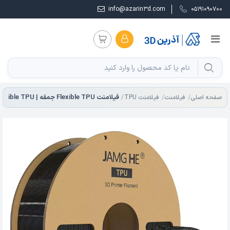
info@azarin3d.com
05191090700
صفحه اصلی
فیلامنت
فیلامنت TPU