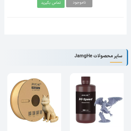
انعطاف‌پذیر
ناموجود
تماس بگیرید
فیلامنت TPU-95 جمقه از پلی‌یورتان
ترموپلاستیک ساخته شده است که علاوه بر
انعطاف‌پذیری، دارای مقاومت مکانیکی بالاست.
این ماده به دلیل انعطاف بالا و مقاومت در
برابر پارگی، انتخابی عالی برای چاپ قطعاتی
است که نیاز به دوام و انعطاف دارند.
سایر محصولات JamgHe
چاپ بدون حباب و با چسبندگی لایه‌ای عالی
یکی از مزایای مهم این فیلامنت، چسبندگی
عالی بین لایه‌ها است که باعث می‌شود چاپ‌ها
با کیفیت بالا و بدون حباب انجام شوند. این
ویژگی به بهبود کیفیت قطعات نهایی و دوام
آنها کمک می‌کند.
سازگاری با اکثر چاپگرهای سه‌بعدی
فیلامنت JAMG HE TPU با بیشتر چاپگرهای