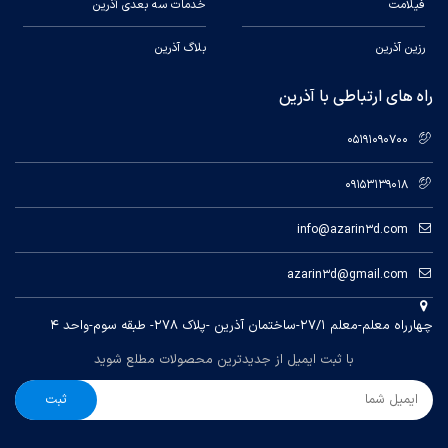
فیلامت
خدمات سه بعدی آذرین
وزن فیلامنت: 1 کیلوگرم
رزین آذرین
بلاگ آذرین
راه های ارتباطی با آذرین
سازگاری گسترده:
فیلامنت TPU جمقه با طیف وسیعی از چاپگرهای
05191090700
سه‌بعدی سازگار است، از جمله برندهایی مانند:
09153139018
Creality
info@azarin3d.com
azarin3d@gmail.com
MakerBot
چهارراه معلم-معلم ۲۷/۱-ساختمان آذرین -پلاک ۲۷۸- طبقه سوم-واحد ۴
Artillery
با ثبت ایمیل از جدیدترین محصولات مطلع شوید
ثبت
Elegoo