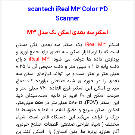
scantech iReal M3 Color 3D
Scanner
اسکنر سه بعدی اسکن تک مدل M3
اسکنر
iReal M3
یک اسکنر سه بعدی رنگی دستی
است که با نرم افزار اسکن سه بعدی برای جمع آوری و
پردازش داده ها عرضه می شود.
iReal M3
دارای
دقت پایه تا 0.1 میلی متر و دقت حجمی آن تا 0.25
میلی متر بر متر است و می تواند نیازهای اسکن سه
بعدی را در حوزه ی شبه صنعتی برآورده کند.عمق
میدان اسکن این اسکنر فوق العاده 720 میلی متر و
سرعت اسکن آن 60 فریم در ثانیه است.میدان دید
این اسکنر (FOV)، تا 580 میلی‌متر در 550 میلی‌متر،
امکان اسکن سریع و دقیق اقلام با اندازه متوسط تا
بزرگ را فراهم می‌کند.این دستگاه قادر است اشیاء
مختلف (اشیاء طراحی صنعتی، قطعات اصلاح خودرو،
آثار هنری، پرتره ها، بدن انسان) را اسکن کند.این