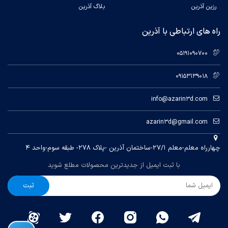
1000 mm
رزین آذرین
بلاگ آذرین
Max.
راه های ارتباطی با آذرین
Field of
View:
Max. Field of View:
05191090700
400 x
580 x 550 mm
240
09153139018
mm
info@azarin3d.com
azarin3d@gmail.com
Support
چهارراه معلم-معلم ۲۷/۱-ساختمان آذرین -پلاک ۲۷۸- طبقه سوم-واحد ۴
با ثبت ایمیل از جدیدترین محصولات مطلع شوید
ثبت
60 FPS
15 FPS