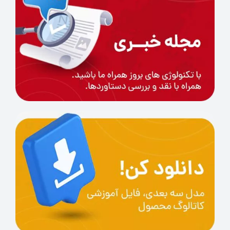
Yes
Feature/Mixed/Texture
/
Alignments
Markers
Alignment
Invisible Light
Scanning
Hair Scanning
Adapt to Dark
/
Working
Environments
Automatically
Remove the Layers of