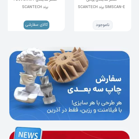
SIMSCAN-E برند SCANTECH
برند SCANTECH
Invisible
کالای سفارشی
ناموجود
EN 60825
Class I
Certificate
(Eye-safe)
EN 62471
Photobiological
Safety
Certificate