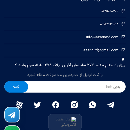
05191090700
09153139018
info@azarin3d.com
azarin3d@gmail.com
چهارراه معلم-معلم ۲۷/۱-ساختمان آذرین -پلاک ۲۷۸- طبقه سوم-واحد ۴
با ثبت ایمیل از جدیدترین محصولات مطلع شوید
ثبت