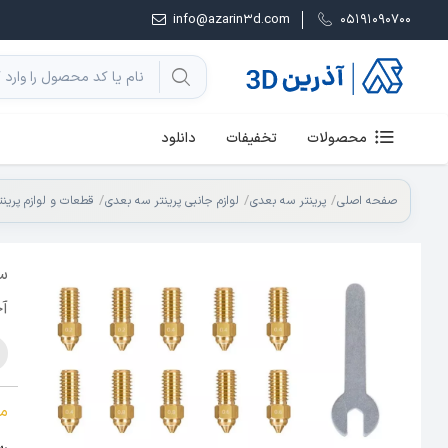
info@azarin3d.com
05191090700
محصولات
تخفیفات
دانلود
صفحه اصلی
پرینتر سه بعدی
لوازم جانبی پرینتر سه بعدی
قطعات و لوازم پرین
آچ
م