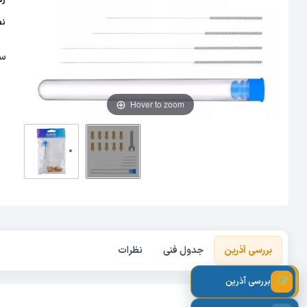
رس
نص
ست 10 عددی نازل بر
Hover to zoom
بررسی آذرین
جدول فنی
نظرات
بررسی آذرین