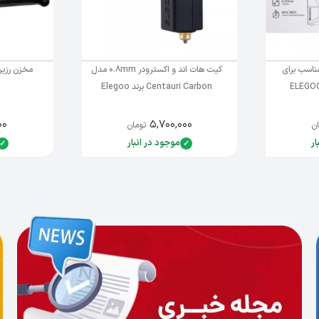
 5 تایی فیلم PFA مناسب برای
کیت هات اند و اکسترودر 0.8mm مدل
ELEGOO
Centauri Carbon برند Elegoo
۰۰
۵,۷۰۰,۰۰۰
ان
تومان
ار
موجود در انبار