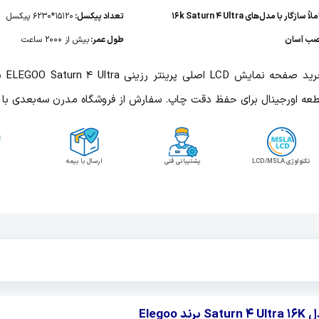
لاً سازگار با مدل‌های 16k Saturn 4 Ultra
تعداد پیکسل:
15120*6230 پیکسل
ب آسان
طول عمر:
بیش از 2000 ساعت
عه اورجینال برای حفظ دقت چاپ. سفارش از فروشگاه مدرن سه‌بعدی با پ
تکنولوژی LCD/MSLA
پشتیبانی فنی
ارسال با بیمه
Elegoo