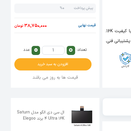
0%
پیش پرداخت
38,750,000
قیمت نهایی
تومان
خرید صفحه نمایش LCD اصلی پرینتر رزینی ELEGOO Saturn 4 Ultra با کیفیت 16K.
شتیبانی فنی.
تعداد:
عدد
افزودن به سبد خرید
گارانتی
قیمت ها به روز می باشد
ال سی دی الگو مدل Saturn
4 Ultra 16K برند Elegoo