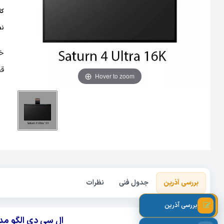
کام
نص
قط
Hover to zoom
بررسی آذرین
جدول فنی
نظرات
بررسی آذرین
ال سی دی الگو مدل Saturn 4 Ultra 16K برند 