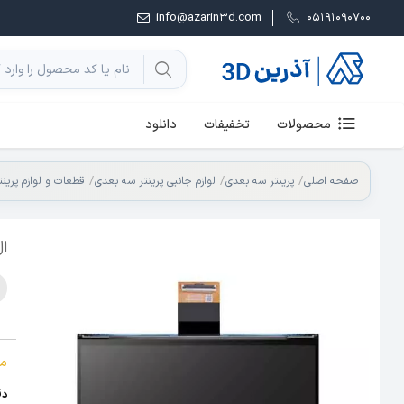
info@azarin3d.com
05191090700
محصولات
تخفیفات
دانلود
صفحه اصلی
پرینتر سه بعدی
لوازم جانبی پرینتر سه بعدی
قطعات و لوازم پرین
ال 
م
دقت