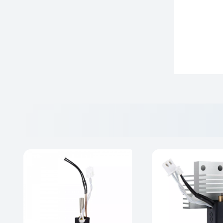
استفاده از قطعات فابریک و اورجینال، طول عمر دستگاه شما را تضمین می‌کند. این LCD با استانداردهای دقیق شرکت ELEGOO تولید