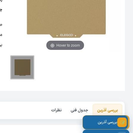
رس
چس
مح
بر
Hover to zoom
بررسی آذرین
جدول فنی
نظرات
بررسی آذرین