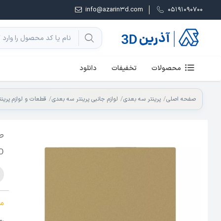
info@azarin3d.com
05191090700
محصولات
تخفیفات
دانلود
صفحه اصلی
پرینتر سه بعدی
لوازم جانبی پرینتر سه بعدی
قطعات و لوازم پرین
O
م