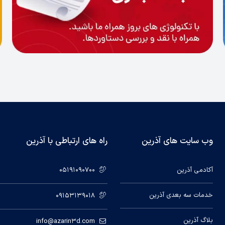
وب سایت های آذرین
راه های ارتباطی با آذرین
آکادمی آذرین
05191090700
خدمات سه بعدی آذرین
09153139018
بلاگ آذرین
info@azarin3d.com