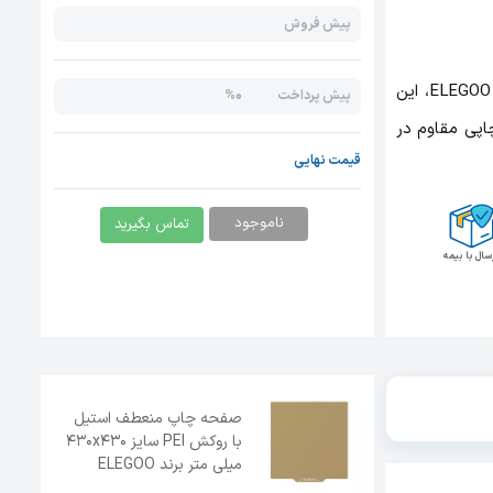
پیش فروش
صفحه چاپ منعطف استیل با روکش PEI سایز 430x430 میلی متر برند ELEGOO، این
0%
پیش پرداخت
پی مقاوم در
قیمت نهایی
ناموجود
تماس بگیرید
سال با بیمه
صفحه چاپ منعطف استیل
با روکش PEI سایز 430x430
میلی متر برند ELEGOO