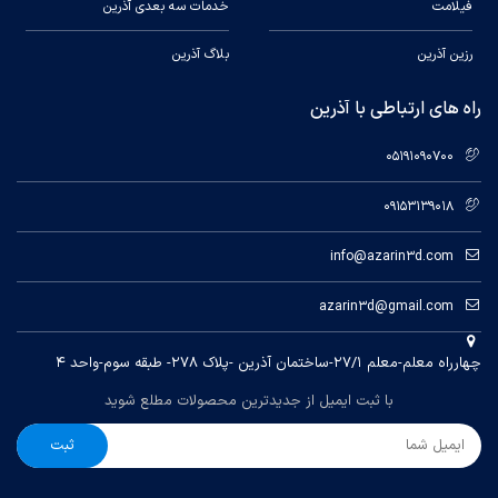
فیلامت
خدمات سه بعدی آذرین
رزین آذرین
بلاگ آذرین
راه های ارتباطی با آذرین
05191090700
09153139018
info@azarin3d.com
azarin3d@gmail.com
چهارراه معلم-معلم ۲۷/۱-ساختمان آذرین -پلاک ۲۷۸- طبقه سوم-واحد ۴
با ثبت ایمیل از جدیدترین محصولات مطلع شوید
ثبت