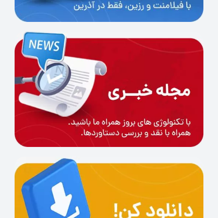
ساختار فیزیکی و امکانات ارتباطی Bambu Lab
P2S
پیکربندی فیزیکی پرینتر Bambu Lab P2S بر پایه‌ی
اصول مهندسی سازه و انتخاب هوشمندانه‌ی مواد
اولیه بنا شده است. ساختار اصلی دستگاه از
پلاستیک‌های مهندسی با مقاومت بالا
، مانند ABS
تقویت‌شده یا پلی‌کربنات، تشکیل شده که علاوه بر
تضمین دوام و طول عمر، خواص مکانیکی لازم برای
جذب ارتعاشات و حفظ پایداری در سرعت‌های بالای
چاپ را فراهم می‌کند. این انتخاب مواد، به ویژه در
بخش‌های کلیدی مانند شاسی و پایه‌ها، تاثیر
مستقیمی بر کاهش نویز و ارتعاشات حین عملکرد
دستگاه دارد. بدنه خارجی دستگاه، ضمن حفظ
مقاومت در برابر ضربات و فشارهای فیزیکی، با طراحی
آیرودینامیک و سبک وزن، به ابعاد کلی دستگاه و
سهولت جابجایی آن کمک شایانی می‌کند. وزن کلی
حدود
14.9 کیلوگرم
، نشان‌دهنده‌ی استفاده بهینه از
مواد و تمرکز بر نسبت استحکام به وزن است.