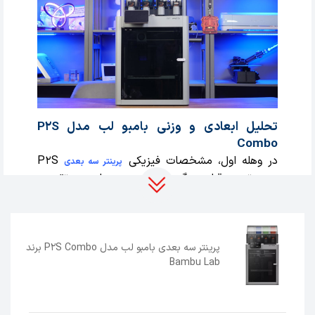
تحلیل ابعادی و وزنی بامبو لب مدل P2S
Combo
در وهله اول، مشخصات فیزیکی
P2S
پرینتر سه بعدی
مورد توجه قرار می‌گیرد. این پرینتر با جرم تقریبی
14.9 کیلوگرم (حدود 32.8 پوند)
، تعادل مطلوبی بین
استحکام سازه‌ای و قابلیت جابجایی برقرار کرده است.
ابعاد خارجی دستگاه شامل طول
478 میلی‌متر
(18.8 اینچ)
، عرض
406 میلی‌متر (16.0 اینچ)
و ارتفاع
پرینتر سه بعدی بامبو لب مدل P2S Combo برند
392 میلی‌متر (15.4 اینچ)
است. این ابعاد، دستگاه
Bambu Lab
را قادر می‌سازد تا در محیط‌های کاری متنوع، از
کارگاه‌های خانگی گرفته تا خطوط تولید صنعتی، جای
گیرد و کمترین فضا را اشغال کند، در حالی که پایداری