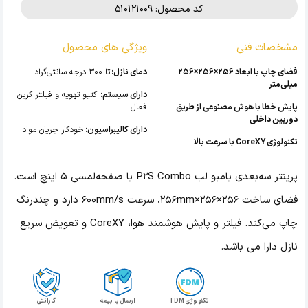
کد محصول: 510121009
مشخصات فنی
ویژگی های محصول
فضای چاپ با ابعاد ۲۵۶×۲۵۶×۲۵۶
دمای نازل:
تا ۳۰۰ درجه سانتی‌گراد
میلی‌متر
دارای سیستم:
اکتیو تهویه و فیلتر کربن
پایش خطا با هوش مصنوعی از طریق
فعال
دوربین داخلی
دارای کالیبراسیون:
خودکار جریان مواد
تکنولوژی CoreXY با سرعت بالا
پرینتر سه‌بعدی بامبو لب P2S Combo با صفحه‌لمسی ۵ اینچ است.
فضای ساخت ۲۵۶×۲۵۶×۲۵۶mm، سرعت ۶۰۰mm/s دارد و چندرنگ
چاپ می‌کند. فیلتر و پایش هوشمند هوا، CoreXY و تعویض سریع
نازل دارا می باشد.
تکنولوژی FDM
ارسال با بیمه
گارانتی