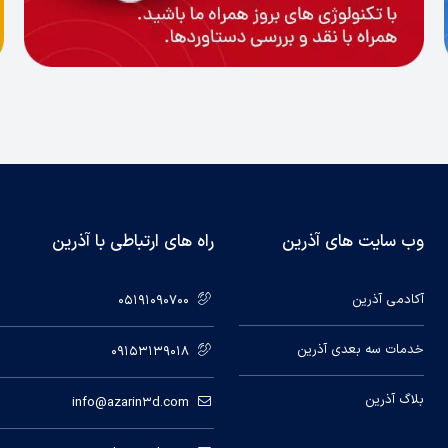
وب سایت های آذرین
راه های ارتباطی با آذرین
آکادمی آذرین
05191090700
خدمات سه بعدی آذرین
09153139018
بلاگ آذرین
info@azarin3d.com