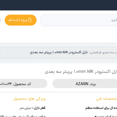
ورود | ثبت‌نام
نازل اکسترودر 1.0mm MK پرینتر سه بعدی
تر سه بعدی فیلامنتی
ل اکسترودر 1.0mm MK پرینتر سه بعدی
برند:
AZARIN
کد محصول: 510110024
شخصات فنی
ویژگی های محصول
ده آل برای استفاده منظم
قطر نازل:
1 میلی متر
ربرد آسان و سریع
مناسب برای:
اکسترودر های سری mk