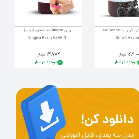
رزین ریختگری آذرین | Jew Casting
رزین Gingiva دندانسازی آذرین |
Gingiva Resin AZARIN
Smart Azarin
۱۴,۷۸۴
۱۶,۹۰۰
تومان
تومان
موجود در انبار
موجود در انبار