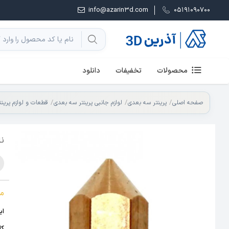
info@azarin3d.com
05191090700
محصولات
تخفیفات
دانلود
صفحه اصلی
پرینتر سه بعدی
لوازم جانبی پرینتر سه بعدی
قطعات و لوازم پرین
ناز
م
ای
کا