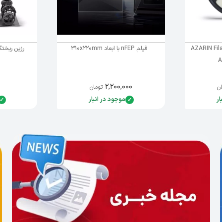
 برند AZARIN Filament
فیلم nFEP با ابعاد 310x220mm
A
۲,۲۰۰,۰۰۰
ن
تومان
ار
موجود در انبار