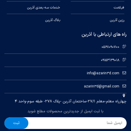
فیلامت
خدمات سه بعدی آذرین
رزین آذرین
بلاگ آذرین
راه های ارتباطی با آذرین
05191090700
09153139018
info@azarin3d.com
azarin3d@gmail.com
چهارراه معلم-معلم ۲۷/۱-ساختمان آذرین -پلاک ۲۷۸- طبقه سوم-واحد ۴
با ثبت ایمیل از جدیدترین محصولات مطلع شوید
ثبت