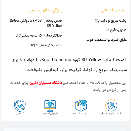
مشخصات فنی
ویژگی های محصول
پخت سریع و دقت بالا
جنس بدنه:
(MoSi2) با روکش محافظ
SR Yellow
کنترل دقیق دما
حداکثر دما:
1530 درجه سانتی‌گراد.
دارای قدرت و استحکام خوب
مناسب:
کوره های kejia
المنت گرمایی SR Yellow کوره Kejia Usthermo، با دوام بالا برای
سینترینگ سریع زیرکونیا. کیفیت برتر، گرمایش یکنواخت.
این محصول با کد 510135009کالا اختصاصی
باشگاه مشتریان آذرین
برای خدمات
پس از فروش می باشد.
با پشتیبان دیجیتال
ارسال با بیمه
آموزش آنلاین
گارانتی