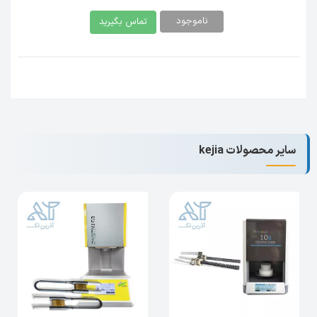
ناموجود
تماس بگیرید
کاربرد
: سینترینگ زیرکونیای تک‌لایه و چندلایه در
لابراتوارهای دندانپزشکی.
چرا از آذرین بخرید؟
کیفیت تضمین‌شده
: المنت اصلی از برند معتبر
Kejia.
سایر محصولات kejia
پشتیبانی کامل
: مشاوره فنی و خدمات پس از
فروش.
ارسال سریع
: تحویل مطمئن به لابراتوار شما.
اکنون سفارش دهید
و عملکرد کوره Kejia خود را به
حداکثر برسانید! برای اطلاعات بیشتر، با تیم آذرین
تماس بگیرید.