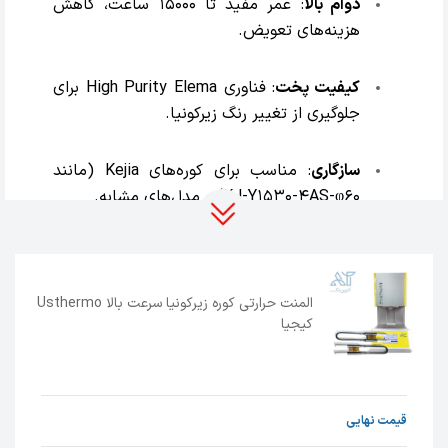
دوام بالا
: عمر مفید تا 15000 ساعت، کاهش
هزینه‌های تعویض.
کیفیت پخت
: فناوری High Purity Elema برای
جلوگیری از تغییر رنگ زیرکونیا.
سازگاری
: مناسب برای کوره‌های Kejia (مانند
KJ-Y1530-4AS-φ60) و مدل‌های مشابه.
نصب آسان
: طراحی استاندارد برای تعویض
سریع و بی‌دردسر.
المنت حرارتی کوره زیرکونیا سرعت بالا Usthermo
کیجیا
مشخصات
جنس
: مولیبدن دی‌سیلیساید (MoSi2) با
روکش SR Yellow.
قیمت نهایی
دمای کاری
: تا 1530 درجه سانتی‌گراد.