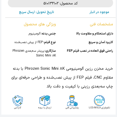
کد محصول: 510132102
موجود در انبار
تاریخ تحویل: ارسال سریع
مشخصات فنی
ویژگی های محصول
دارای استحکام و مقاومت بالا
جنس بدنه:
آلومینیوم
کاربرد آسان و سریع
نوع فیلم:
FEP از پیش نصب‌شده
راحتی فوق العاده در نصب فیلم FEP
سازگاری:
پرینتر سه‌بعدی Phrozen
Sonic Mini 8K
خرید مخزن رزین آلومینیومی Phrozen Sonic Mini 8K با بدنه
مقاوم CNC، فیلم FEP از پیش نصب‌شده و طراحی حرفه‌ای برای
چاپ سه‌بعدی رزینی با کیفیت و دقت بالا.
تکنولوژی LCD/MSLA
پشتیبانی فنی
ارسال با بیمه
گارانتی