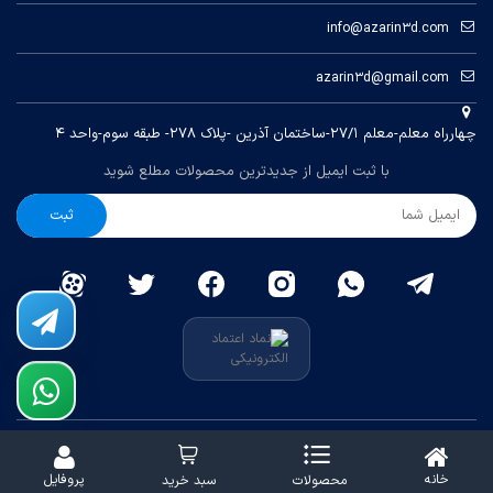
info@azarin3d.com
azarin3d@gmail.com
چهارراه معلم-معلم ۲۷/۱-ساختمان آذرین -پلاک ۲۷۸- طبقه سوم-واحد ۴
با ثبت ایمیل از جدیدترین محصولات مطلع شوید
ثبت
کلیه حقوق متعلق به
آذرین 3D
می باشد.
خانه
پروفایل
محصولات
سبد خرید
طراحی سایت
توسط
رایاپارس