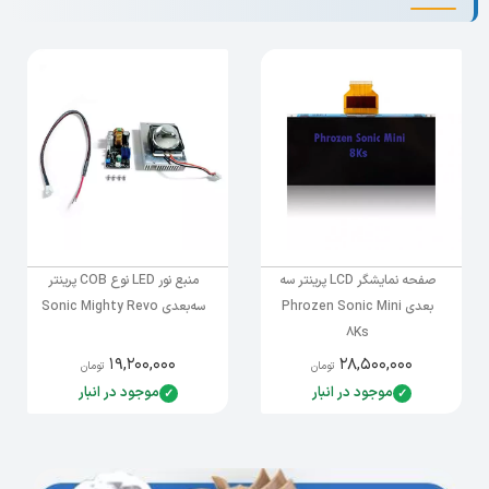
استفاده از مخزن رزین آلومینیومی باعث افزایش
دوام و کاهش نیاز به تعویض مکرر مخزن می‌شود.
ساختار مستحکم این محصول لرزش‌های احتمالی را
کاهش داده و به حفظ کیفیت چاپ کمک می‌کند.
همچنین وجود خروجی مخصوص تخلیه رزین، فرآیند
تعویض یا نگهداری رزین را سریع‌تر و تمیزتر می‌کند.
مشخصات فنی
ابعاد خارجی:
24.5 × 14.21 × 3.2 سانتی‌متر
ابعاد داخلی:
18.35 × 10.8 × 3.2 سانتی‌متر
صفحه نمایشگر LCD پرینتر سه
منبع نور LED نوع COB پرینتر
جنس بدنه:
آلومینیوم
بعدی Phrozen Sonic Mini
سه‌بعدی Sonic Mighty Revo
8Ks
نوع فیلم:
FEP از پیش نصب‌شده
۱۹,۲۰۰,۰۰۰
۲۸,۵۰۰,۰۰۰
تومان
تومان
سازگاری:
پرینتر سه‌بعدی Phrozen Sonic Mini 8K
موجود در انبار
موجود در انبار
نکات مهم
این محصول به‌صورت نو عرضه می‌شود، اما در
استفاده طولانی‌مدت ممکن است پوشش رنگ سطح