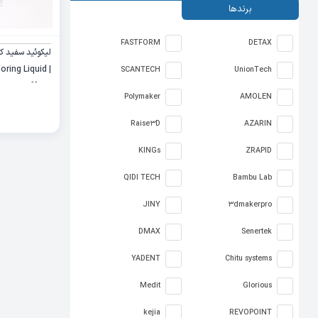
برندها
FASTFORM
DETAX
لیکوئید سفید ک
oring Liquid
SCANTECH
UnionTech
Effect
Polymaker
AMOLEN
Raise3D
AZARIN
KINGs
ZRAPID
QIDI TECH
Bambu Lab
JINY
3dmakerpro
DMAX
Senertek
YADENT
Chitu systems
Medit
Glorious
kejia
REVOPOINT