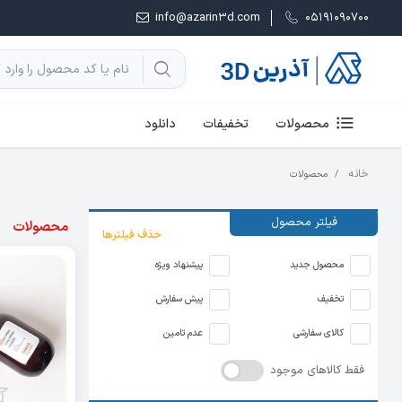
info@azarin3d.com
05191090700
محصولات
تخفیفات
دانلود
خانه
محصولات
فیلتر محصول
محصولات
حذف فیلترها
محصول جدید
پیشنهاد ویژه
تخفیف
پیش سفارش
کالای سفارشی
عدم تامین
فقط کالاهای موجود