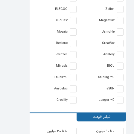
ELEGOO
Zotion
BlueCast
Magnaflux
Mosaic
JamgHe
Resione
CreatBot
Phrozen
Artillery
Mingda
BIQU
Thunk3D
Shining 3D
Anycubic
eSUN
Creality
Longer 3D
فیلتر قیمت
0 تا 10 میلیون
10 تا 30 میلیون