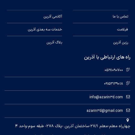
تماس با ما
آکادمی آذرین
فیلامت
خدمات سه بعدی آذرین
رزین آذرین
بلاگ آذرین
راه های ارتباطی با آذرین
05191090700
09153139018
info@azarin3d.com
azarin3d@gmail.com
چهارراه معلم-معلم ۲۷/۱-ساختمان آذرین -پلاک ۲۷۸- طبقه سوم-واحد ۴