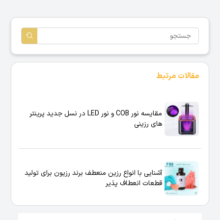
مقالات مرتبط
مقایسه نور COB و نور LED در نسل جدید پرینتر
های رزینی
آشنایی با انواع رزین منعطف برند رزیون برای تولید
قطعات انعطاف پذیر