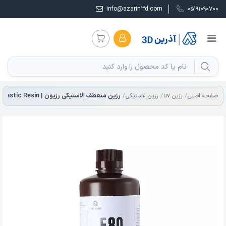
info@azarin3d.com
05191090700
صفحه اصلی
رزین uv
رزین لاستیکی