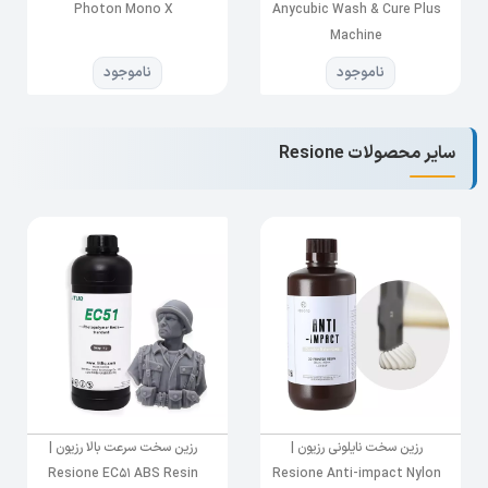
Photon Mono X
Anycubic Wash & Cure Plus
رزین منعطف لاستیکی
F69
رنگ مشکی
Machine
رزین منعطف لاستیکی
F39
رنگ سفید
ناموجود
ناموجود
رزین منعطف لاستیکی
F39T
رنگ شفاف روشن
سایر محصولات Resione
رزین منعطف الاستیک
F80
رنگ صورتی روشن و
مشکی
بالاترین میزان ارتجاعی بودن رزین مربوط به مدل
F80
می باشد و در عین حال پایین ترین میزان
استحکام پارگی را رزین
F80
در خانواده رزین های
منعطف شرکت رزیون دارد. از نکات قابل توجه رزین
F80
در دمای پایین نرمی و انعطاف پذیری خود را
حفظ کند.
رزین سخت نایلونی رزیون |
رزین سخت سرعت بالا رزیون |
Elasticity
: F80 > F39 = F69 = F39T
Resione EC51 ABS Resin
Resione Anti-impact Nylon