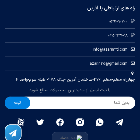
راه های ارتباطی با آذرین
05191090700
09153139018
info@azarin3d.com
azarin3d@gmail.com
چهارراه معلم-معلم ۲۷/۱-ساختمان آذرین -پلاک ۲۷۸- طبقه سوم-واحد ۴
با ثبت ایمیل از جدیدترین محصولات مطلع شوید
ثبت