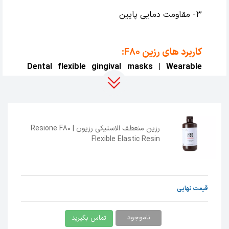
3- مقاومت دمایی پایین
کاربرد های رزین F80:
Dental flexible gingival masks | Wearable
object prototype | Hobby
پرینتر های سه بعدی سازگار:
رزین منعطف الاستیکی رزیون | Resione F80
Flexible Elastic Resin
All series of Anycubic，
Elegoo，nova3d，Longer，
QIDI TECH，Phrozen，Epax
Kelant，Wanhao，Creality，
قیمت نهایی
UNIZ etc. UV 405nm LCD resin
3D printer
ناموجود
تماس بگیرید