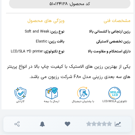
کد محصول: 510124128
مشخصات فنی
ویژگی های محصول
رزین ارتجاعی با کشسانی بالا
نوع رزین:
Soft and Weak
رزین تخصصی لاستیکی
بافت رزین:
Elastic
دارای استحکام و مقاومت بالا
نوع تکنولوژی:
LCD/SLA 3D printer
یکی از بهترین رزین های الاستیک با کیفیت چاپ بالا در انواع پرینتر
های سه بعدی رزینی مدل F80 شرکت رزیون می باشد.
تکنولوژی LCD/MSLA
با پشتیبان دیجیتال
ارسال با بیمه
گارانتی