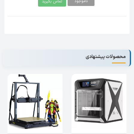
شده است. این پرینتر فوق العاده دارای دو نازل
ناموجود
تماس بگیرید
میباشد. جنس نازل های این پرینتر از مس و فولاد
است و دمای آنها تا 350 درجه سانتی گراد
میباشد.نازل مسی برای مواد معمول استفاده میشود
که این امر هدایت حرارتی بهتر و اکستروژن یکنواخت
تر را تضمین می کند نازل دوم از جنس
فولاد
سخت
شده است که برای مواد ساینده مناسب تر است. این
پرینتر قابلیت چاپ موادی مانند
PLA, ABS, ASA,
محصولات پیشنهادی
PETG, TPU, PC, UltraPA, Nylon
را دارد.