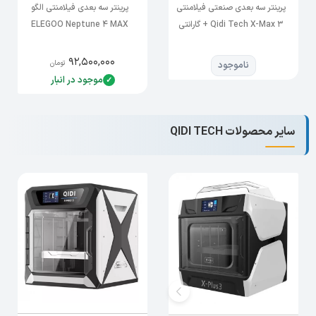
پرینتر سه بعدی صنعتی فیلامنتی
پرینتر سه بعدی فیلامنتی الگو
Qidi Tech X-Max 3 + گارانتی
ELEGOO Neptune 4 MAX
۹۲,۵۰۰,۰۰۰
تومان
ناموجود
موجود در انبار
ساختار بدنه این پرینتر تمام فلزی ست که باعث
پایداری و عدم لرزش این پرینتر در طول فرایند پرینت
سایر محصولات QIDI TECH
میشود.این پرینتر دارای کاربری آسان است و مجهز
به Wi-Fi، Ethernet و USB میباشد.نرم افزار QIDI
Print بر اساس برش دهنده محبوب Cura دارای
حالت های عادی و تخصصی است تا حداکثر انعطاف
پذیری را هم برای کاربران مبتدی و هم برای کاربران با
تجربه ارائه دهد. این چاپگر با Cura، Simplify3D یا
PrusaSlicer سازگار است.
مقایسه پرینتر فیلامنتی x-plus 3 با پرینترهای
X-
Max3 و X-Smart3