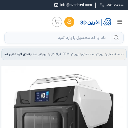
info@azarin3d.com
05191090700
صفحه اصلی
پرینتر سه بعدی
پرینتر FDM فیلامنتی