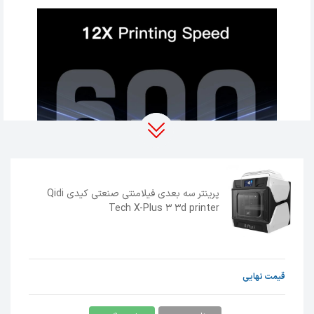
پرینتر سه بعدی فیلامنتی صنعتی کیدی Qidi
Tech X-Plus 3 3d printer
پرینتر سه بعدی صنعتی
x-plus 3
دارای
chamber
با
قیمت نهایی
دما 65 درجه سانتی گراد می باشد. دمای بالا و ثابت
بودن دما در این پرینتر باعث موفقیت بالا در چاپ