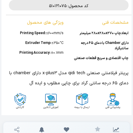
کد محصول: 510121075
مشخصات فنی
ویژگی های محصول
ابعادچاپ 280x280x270 میلیمتر
≤600mm/s
Printing Speed:
دارای Chamber با دمای 65 درجه
≤350°C
Extruder Temp:
سانتیگراد
Printing Accuracy:
±0.1mm
چاپ اقتصادی و سریع قطعات صنعتی
پرینتر فیلامنتی صنعتی qidi tech مدل x-plus3 دارای chamber با
دمای 65 درجه سانتی گراد برای چاپی مطلوب و ایده آل
پشتیبانی فنی
ارسال با بیمه
آموزش آنلاین
گارانتی