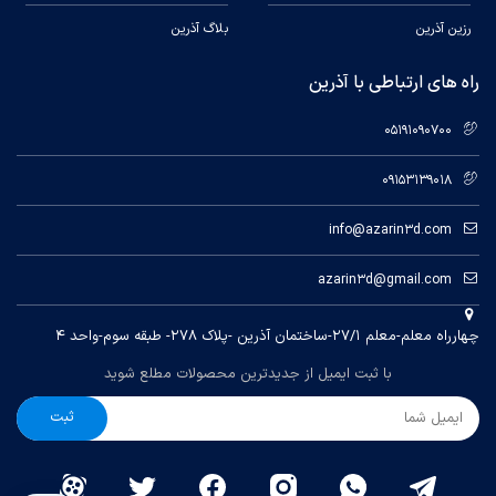
steel linear hollow
Carbon Fiber Rod
رزین آذرین
بلاگ آذرین
optical axis
Klipper
Klipper
راه های ارتباطی با آذرین
05191090700
20000mm/s
²
20000mm/s
²
09153139018
0.1mm±
0.1mm±
info@azarin3d.com
azarin3d@gmail.com
1.75mm
1.75mm
چهارراه معلم-معلم ۲۷/۱-ساختمان آذرین -پلاک ۲۷۸- طبقه سوم-واحد ۴
g
Automatic Leveling
Automatic Leveling
با ثبت ایمیل از جدیدترین محصولات مطلع شوید
9.5:1
9.5:1
ثبت
re
Ceramic Heating Core
Ceramic Heating Core