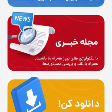
بین
350 تا 550 میلی‌پاسکال-ثانیه
است. این
مقدار نشان‌دهنده جریان مناسب رزین در
حین فرآیند پرینت سه‌بعدی است که به بهبود
دقت و کیفیت جزئیات کمک می‌کند.
سختی:
این رزین دارای سختی
55 تا 60A در
مقیاس Shore D
است. این مقدار سختی به
اندازه‌ای است که بتواند به خوبی بافت نرم لثه
را شبیه‌سازی کند، در حالی که همچنان
استحکام کافی برای حفظ شکل و عملکرد خود
دارد.
ازدیاد طول در نقطه شکست:
110.28 ± 10%
درصد است که نشان‌دهنده انعطاف‌پذیری و
کشش بالای این ماده است. این ویژگی باعث