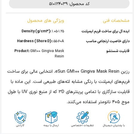
کد محصول: 510124039
مشخصات فنی
ویژگی های محصول
ایده آل برای ساخت فریم ایمپلنت
1.05-1.25
Density (g/cm3):
دارای خاصیت ارتجاعی مناسب
55-60A
Hardness (Shore D)::
قابلیت شستشو
GM100 Gingiva Mask
Product:
Resin
رزین eSun GM100 Gingiva Mask Resin، انتخابی عالی برای ساخت
فریم‌های ایمپلنت با رنگی مشابه لثه‌های طبیعی است. این ماده با
قابلیت سازگاری با تمامی پرینترهای 3D که از منبع نوری UV با طول
موج 405 نانومتر استفاده می‌کنند.
با پشتیبان دیجیتال
تنظیمات اختصاصی
ارسال با بیمه
گارانتی