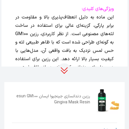
ویژگی‌های کلیدی:
این ماده به دلیل انعطاف‌پذیری بالا و مقاومت در
برابر پارگی، گزینه‌ای عالی برای استفاده در ساخت
لثه‌های مصنوعی است. از نظر کاربردی، رزین GM100
به گونه‌ای طراحی شده است که با ظاهر طبیعی لثه و
حس لمس نزدیک به بافت واقعی آن، مدل‌هایی با
کیفیت بسیار بالا ارائه دهد. این رزین برای استفاده
در مدل‌های دندانی که نیاز به انعطاف‌پذیری و
شبیه‌سازی دقیق دارند، کاملاً مناسب است.
رنگ و شبیه‌سازی طبیعی:
این رزین با
رنگ صورتی
رزین دندانسازی جینجیوا ایسان esun GM100
طراحی شده است که تقریباً
Gingiva Mask Resin
به رنگ طبیعی لثه‌ها نزدیک است. این ویژگی نه تنها
بهبود زیادی در ظاهر نهایی مدل‌ها ایجاد می‌کند،
بلکه به بیمار و پزشک امکان می‌دهد تا دید