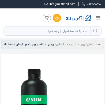
info@azarin3d.com
05191090700
صفحه اصلی
رزین uv
رزین دندانسازی