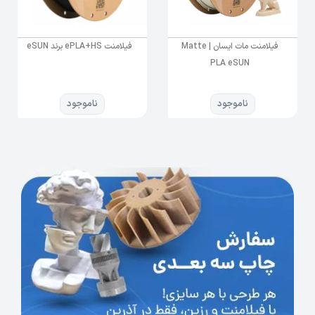
فیلامنت مات ایسان | Matte
فیلامنت ePLA+HS برند eSUN
مشخصات فنی:
PLA eSUN
وزن:
این رزین در بطری‌های 1 کیلوگرمی ارائه
می‌شود که برای چندین مدل دندانپزشکی و
ناموجود
ناموجود
کاربردهای مختلف کافی است. همچنین وزن
ارسال آن برابر با
1.2 کیلوگرم
است و ابعاد
بسته‌بندی 29 × 10 × 10 سانتی‌متر می‌باشد که
به راحتی قابل حمل است.
چگالی:
چگالی این ماده بین
1.05 تا 1.25 گرم بر
سانتی‌متر مکعب
است که تعادل مناسبی بین
سختی و انعطاف‌پذیری ایجاد می‌کند.
ویسکوزیته:
ویسکوزیته یا گرانروی این رزین