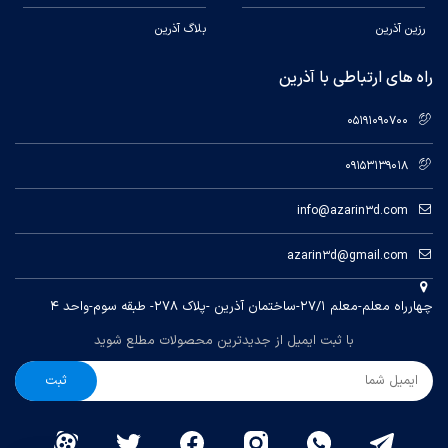
رزین آذرین
بلاگ آذرین
راه های ارتباطی با آذرین
05191090700
09153139018
info@azarin3d.com
azarin3d@gmail.com
چهارراه معلم-معلم ۲۷/۱-ساختمان آذرین -پلاک ۲۷۸- طبقه سوم-واحد ۴
با ثبت ایمیل از جدیدترین محصولات مطلع شوید
ثبت