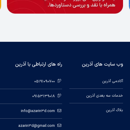
وب سایت های آذرین
راه های ارتباطی با آذرین
آکادمی آذرین
05191090700
خدمات سه بعدی آذرین
09153139018
بلاگ آذرین
info@azarin3d.com
azarin3d@gmail.com