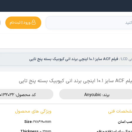
ورود | ثبت‌نام
فیلم ACF سایز 10.1 اینچی برند انی کیوبیک بسته پنج تایی
 10.1 اینچی برند انی کیوبیک بسته پنج تایی
برند:
Anycubic
کد محصول: 510132032
شخصات فنی
ویژگی های محصول
ب آسان
278*190mm
Size:
ده آل برای استفاده منظم
0.3mm
Thickness: