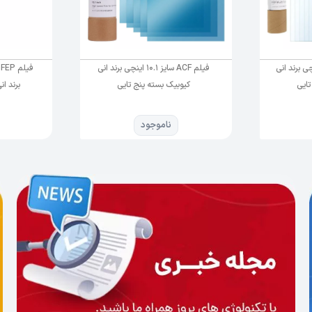
سایز 13.6 اینچی برند انی
فیلم ACF سایز 10.1 اینچی برند انی
تایی
کیوبیک بسته پنج تایی
برند انی
ناموجود