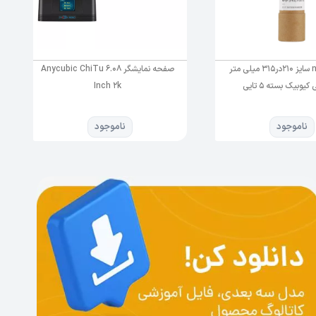
فیلم nFEP سایز 210در315 میلی متر
صفحه نمایشگر Anycubic ChiTu 6.08
 کیوبیک بسته 5 تایی
Inch 2k
ناموجود
ناموجود