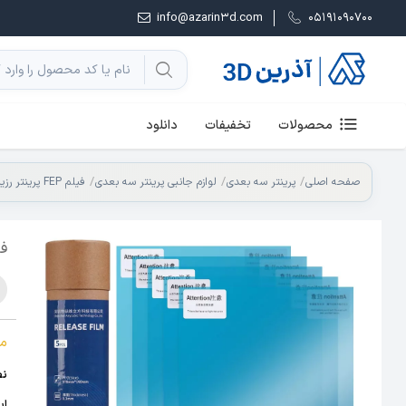
info@azarin3d.com
05191090700
محصولات
تخفیفات
دانلود
صفحه اصلی
پرینتر سه بعدی
لوازم جانبی پرینتر سه بعدی
فیلم FEP پرینتر رزینی LCD
فیلم ACF سایز
م
نص
ای