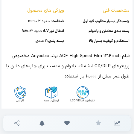
مشخصات فنی
ویژگی های محصول
چسبندگی بسیار مطلوب لایه اول
ضخامت:
حدود 0.3 mm
بسته بندی مطمئن و با دوام
انتقال نور UV:
حدود 92–95%
استحکام و کیفیت بسیار بالا
بسته بندی:
۲ عددی
فیلم ACF High Speed Film 13.6 inch برند Anycubic مخصوص
پرینترهای LCD/DLP، شفاف، بادوام و مناسب برای چاپ‌های دقیق با
طول عمر بیش از ۱۰,۰۰۰ بار استفاده.
تکنولوژی LCD/MSLA
ارسال با بیمه
گارانتی