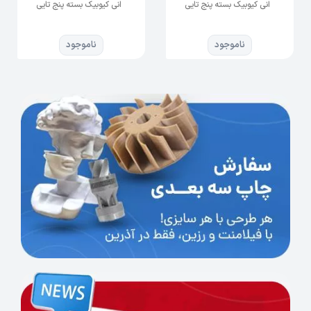
انی کیوبیک بسته پنج تایی
انی کیوبیک بسته پنج تایی
کاربر امکان می‌دهد تا بدون افت کیفیت، سرعت چاپ
را به‌طور چشمگیری بالا ببرد.
ناموجود
ناموجود
پایداری بیشتر در چاپ‌های بزرگ و رزین‌های سریع
در کاربردهایی که نیاز به دقت و سرعت بالا وجود
دارد، ACF می‌تواند عملکرد چاپ را تثبیت کند.
کاهش نیاز به تعمیرات مکرر و تعویض فیلم
طراحی مقاوم و ضد گرفتگی فیلم، طول عمر آن را در
مقایسه با نمونه‌های سنتی افزایش می‌دهد.
راهنمای نصب گام‌به‌گام فیلم ACF High Speed Film
13.6 inch برند Anycubic
ابتدا دستگاه را خاموش کرده و مخزن رزین را
از روی پرینتر جدا و کاملاً تمیز کنید.
حلقه فلزی نگهدارنده را باز کرده و فیلم قدیمی
را جدا نمایید. سطح زیرین را از هرگونه آلودگی
پاک کنید.
فیلم ACF جدید را با دقت جای‌گذاری کرده و