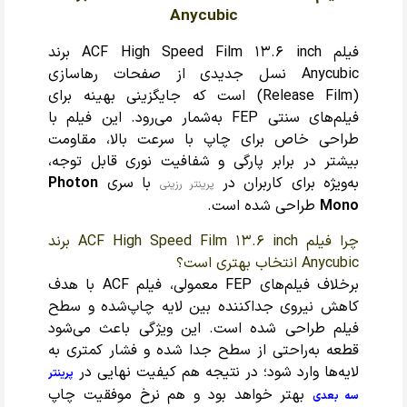
Anycubic
فیلم ACF High Speed Film 13.6 inch برند
Anycubic نسل جدیدی از صفحات رهاسازی
(Release Film) است که جایگزینی بهینه برای
فیلم‌های سنتی FEP به‌شمار می‌رود. این فیلم با
طراحی خاص برای چاپ با سرعت بالا، مقاومت
بیشتر در برابر پارگی و شفافیت نوری قابل توجه،
به‌ویژه برای کاربران در
با سری
Photon
پرینتر رزینی
Mono
طراحی شده است.
چرا فیلم ACF High Speed Film 13.6 inch برند
Anycubic انتخاب بهتری است؟
برخلاف فیلم‌های FEP معمولی، فیلم ACF با هدف
کاهش نیروی جداکننده بین لایه چاپ‌شده و سطح
فیلم طراحی شده است. این ویژگی باعث می‌شود
قطعه به‌راحتی از سطح جدا شده و فشار کمتری به
لایه‌ها وارد شود؛ در نتیجه هم کیفیت نهایی در
پرینتر
بهتر خواهد بود و هم نرخ موفقیت چاپ
سه بعدی