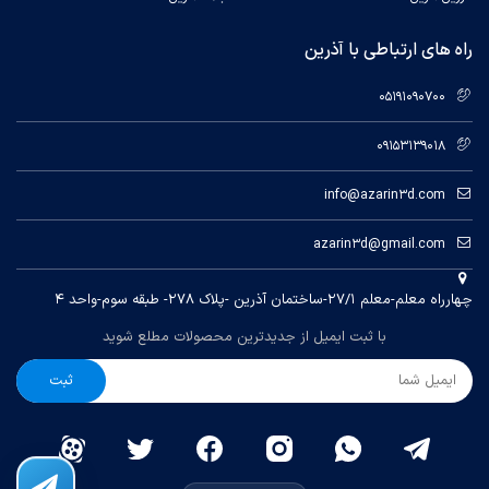
راه های ارتباطی با آذرین
05191090700
09153139018
info@azarin3d.com
azarin3d@gmail.com
چهارراه معلم-معلم ۲۷/۱-ساختمان آذرین -پلاک ۲۷۸- طبقه سوم-واحد ۴
با ثبت ایمیل از جدیدترین محصولات مطلع شوید
ثبت