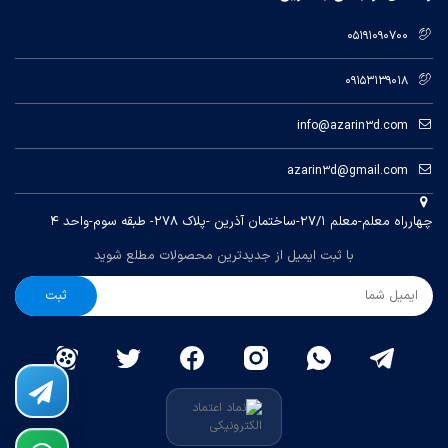
05191090700
09153139018
info@azarin3d.com
azarin3d@gmail.com
چهارراه معلم-معلم ۲۷/۱-ساختمان آذرین -پلاک ۲۷۸- طبقه سوم-واحد ۴
با ثبت ایمیل از جدیدترین محصولات مطلع شوید
ثبت