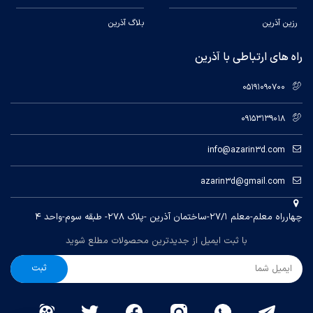
میلیمتر بر دقیقه است. حداکثر فاصله محور Z در
lifting بین 5 تا 7 میلیمتر است. تنظیمات ارائه شده
رزین آذرین
بلاگ آذرین
بر اساس ضخامت 0.05 میلیمتر بر هر لایه می باشد.
راه های ارتباطی با آذرین
05191090700
09153139018
info@azarin3d.com
azarin3d@gmail.com
چهارراه معلم-معلم ۲۷/۱-ساختمان آذرین -پلاک ۲۷۸- طبقه سوم-واحد ۴
با ثبت ایمیل از جدیدترین محصولات مطلع شوید
ثبت