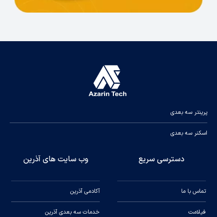
پارامتر های چاپ رزین سخت ایسان:
پرینتر سه بعدی
1- ضخامت لایه: 25 تا 50 میکرون
اسکنر سه بعدی
2- تعداد لایه های کف: 3 تا 5 لایه
3- زمان تابش لایه های کف: 20 تا 30 ثانیه
دسترسی سریع
وب سایت های آذرین
4- زمان تابش استاندارد: 5 تا 10 ثانیه
تماس با ما
آکادمی آذرین
متوسط سرعت Lifting بین 70-80 میلیمتر بر دقیقه
است و متوسط سرعت Retract بین 150 تا 180
فیلامت
خدمات سه بعدی آذرین