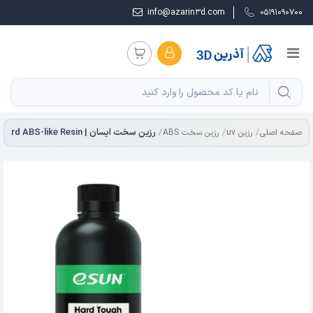
info@azarin3d.com
05191090700
صفحه اصلی
رزین uv
رزین سخت ABS