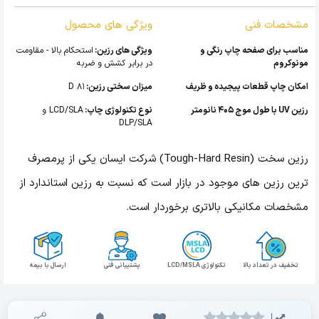
مشخصات فنی
ویژگی های محصول
مناسب برای صفحه چاپ رنگی و
ویژگی های رزین:
استحکام بالا - مقاومت
مونوکروم
در برابر کشش و ضربه
امکان چاپ قطعات پیجیده و ظریف
میزان سختی رزین:
81 D
رزین UV با طول موج 405 نانومتر
نوع تکنولوژی چاپ:
LCD/SLA و
DLP/SLA
رزین سخت (Tough-Hard Resin) شرکت ایسان یکی از پرمصرف
ترین رزین های موجود در بازار است که نسبت به رزین استاندارد از
مشخصات مکانیکی بالاتری برخوردار است.
تخفیف در تعداد بالا
تکنولوژی LCD/MSLA
پشتیبانی فنی
ارسال با بیمه