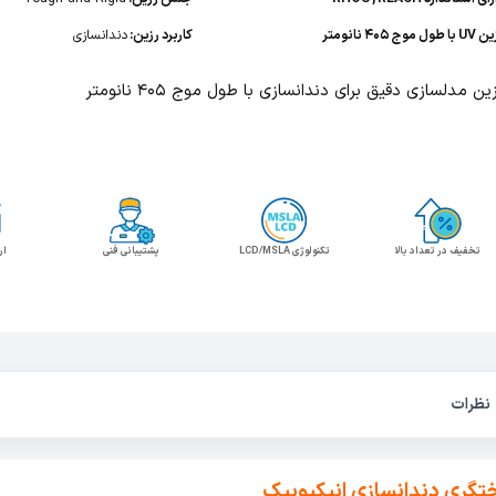
 طول موج 405 نانومتر
کاربرد رزین:
دندانسازی
ین مدلسازی دقیق برای دندانسازی با طول موج 405 نانومتر
تخفیف در تعداد بالا
تکنولوژی LCD/MSLA
پشتیبانی فنی
ار
نظرات
ختگری دندانسازی انیکیوبیک