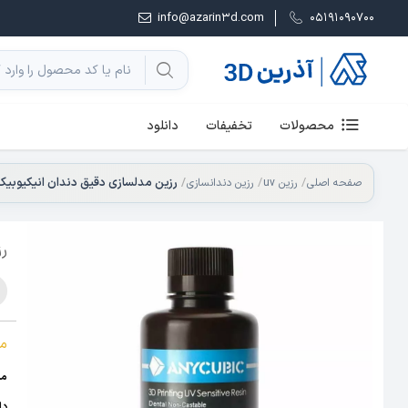
info@azarin3d.com
05191090700
محصولات
تخفیفات
دانلود
رزین مدلسازی دقیق دندان انیکیوبیک | ubic Dental Resin
صفحه اصلی
رزین uv
رزین دندانسازی
رز
م
من
دار