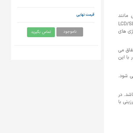
 مانند
قیمت نهایی
واع پرینتر سه بعدی رزینی با تکنولوژی LCD/SLA
وژی های
ناموجود
تماس بگیرید
فاق می
 با این
ی شود.
شد. در
ینی با