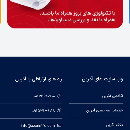
وب سایت های آذرین
راه های ارتباطی با آذرین
آکادمی آذرین
05191090700
خدمات سه بعدی آذرین
09153139018
بلاگ آذرین
info@azarin3d.com