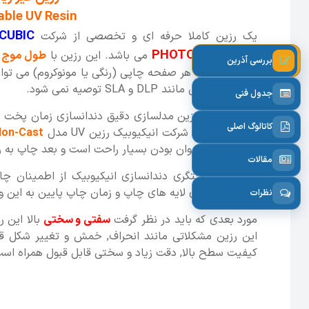
ble UV Resin
CUBIC
یک رزین کاملا حرفه ای و تخصصی از شرکت
PHOTON MONO X
می باشد. این رزین با
طول موج 405 نانومتر
بررسی آذرین
می باشد که با هر صفحه چاپی (رنگی یا مونوکروم) می توان
استریولیتوگرافی مانند DLP و SLA توصیه نمی شود.
جدول فنی
از نقاط قوت رزین مدلسازی دقیق دندانسازی زمان پخت 
کاتالوگ اصلی
افتد. به اذهان شرکت انیکیوبیک رزین UV مدل
Non-Cast
رزین به دلیل روان بودن بسیار راحت است و بعد چاپ به را
مقالات
رزین غیر ریختگری دندانسازی انیکیوبیک از اطمینان چ
چسبندگی بالای لایه های چاپ و زمان چاپ پایین به این 
نظرات
مورد بعدی که باید در نظر گرفت
سفتی و سختی
بالا این 
این رزین مشکلاتی مانند انحراف, خمش و تغییر شکل ق
کیفیت سطح بالا, دقت زیاد و سختی قابل قبول همراه اس