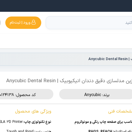
ورود | ثبت‌نام
Anyc
ین مدلسازی دقیق دندان انیکیوبیک | Anycubic Dental Resin
برند:
Anycubic
کد محصول: 510124138
شخصات فنی
ویژگی های محصول
اسب برای صفحه چاپ رنگی و مونوکروم
نوع تکنولوژی چاپ:
SLA 3D Printer
ای استاندارد RHOS , REACH
جنس رزین:
Tough and Rigid