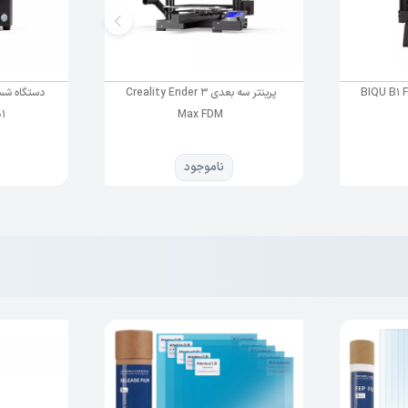
ی BIQU B1 FDM 3D
پرینتر سه بعدی Creality Ender 3
دستگاه شس
01
Max FDM
ناموجود