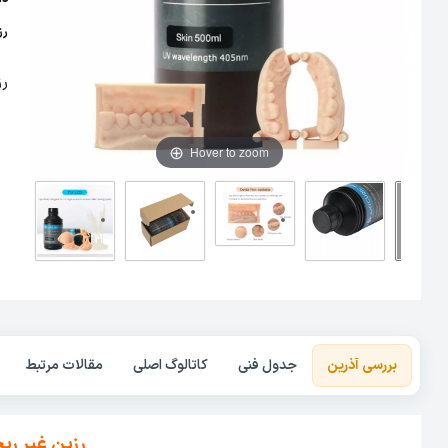
رزین UV با
رز
Hover to zoom
بررسی آذرین
جدول فنی
کاتالوگ اصلی
مقالات مرتبط
رزین غیر ری