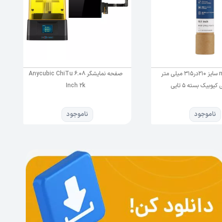
فیلم nFEP سایز 210در315 میلی متر
صفحه نمایشگر Anycubic ChiTu 6.08
 کیوبیک بسته 5 تایی
Inch 2k
ناموجود
ناموجود