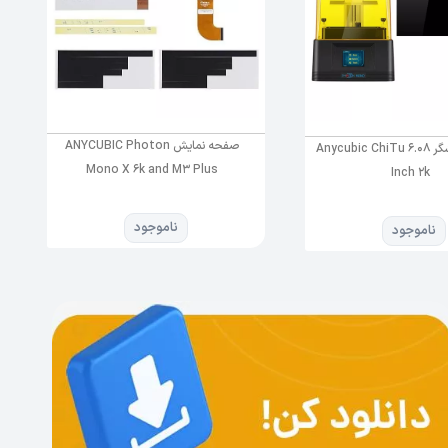
صفحه نمایش ANYCUBIC Photon
صفحه نمایشگر Anycubic ChiTu 6.08
Mono X 6k and M3 Plus
Inch 2k
است در
ناموجود
ناموجود
سیستم تزریق هوشمند
ر بزرگ
 خصوص پر