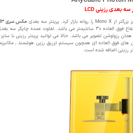
 سه بعدی رزینی LCD
. پرینتر سه بعدی
مکس سری M3
صفحه چاپ 13.6 اینچ و ابعاد چاپ 29.8 در 16.4 در ارتفاع فوق العاده 30 سانتیمتر می باشد. تفاوت عمده چاپ
ان رزولوشن تصویر می باشد. حالا می توانید پرینتر رزینی با سایز ب
اب فرمایید. در سری جدید M3 آپشن های فوق العاده ای همچون سیستم تزریق رزین هوشمند , مکان