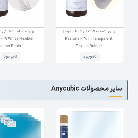
رزین منعطف لاستیکی شفاف رزیون |
رزین منعطف لاستیکی س
 F39 White Flexible
Resione F39T Transparent
ubber Resin
Flexible Rubber
ناموجود
ناموجود
تقویت شده است و نمونه های چاپی سطحی شارپ تر و صا
نوری پرینتر رزینی مکس M3 سیستم
trix LED lights 84
است و مکانیزم حرکتی بسیار نرم و روانی دارد. از وی
چسبندگی رزین به صفحه کار تضمین می کند و نیازی به تغ
سایر محصولات Anycubic