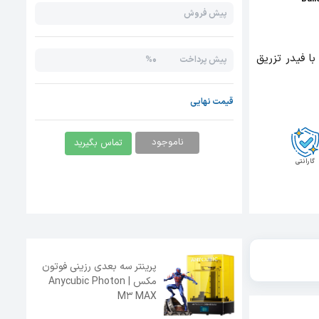
پیش فروش
صفحه چاپ 13.6 اینچی همراه با فیدر تزریق
0%
پیش پرداخت
قیمت نهایی
ناموجود
تماس بگیرید
گارانتی
پرینتر سه بعدی رزینی فوتون
مکس | Anycubic Photon
M3 MAX