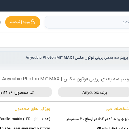
ورود | ثبت‌نام
پرینتر سه بعدی رزینی فوتون مکس | Anycubic Photon M3 MAX
ینتر سه بعدی رزینی فوتون مکس | Anycubic Photon M3 MAX
برند:
Anycubic
کد محصول: 510121106
شخصات فنی
ویژگی های محصول
پ: 29.8 در 16.4 در ارتفاع 30 سانتیمتر
Parallel matrix (LED lights x 84)
ولوشن فوق العاده 7K
Laser engraved platform
d plate: