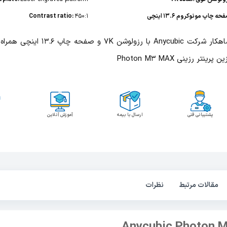
ه چاپ مونوکروم 13.6 اینچی
450:1
Contrast ratio:
شاهکار شرکت Anycubic با رزولوشن 7K و 
ن پرینتر رزینی Photon M3 MAX
پشتیبانی فنی
ارسال با بیمه
آموزش آنلاین
مقالات مرتبط
نظرات