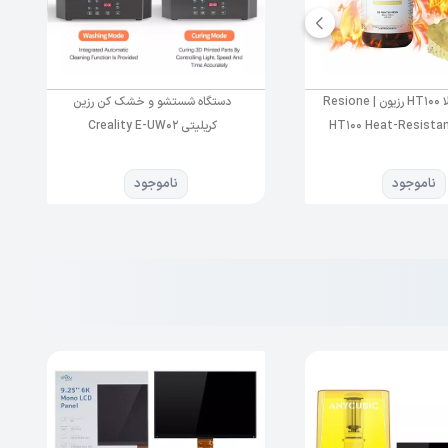
رزین دما بالا HT100 رزیون | Resione
دستگاه شستشو و خشک کن رزین
HT100 Heat-Resistan
کریلیتی Creality E-UW02
 و منبع نوری نیز
ناموجود
ناموجود
. منبع
ه 6 سانتیمتر بر ساعت
کرد که