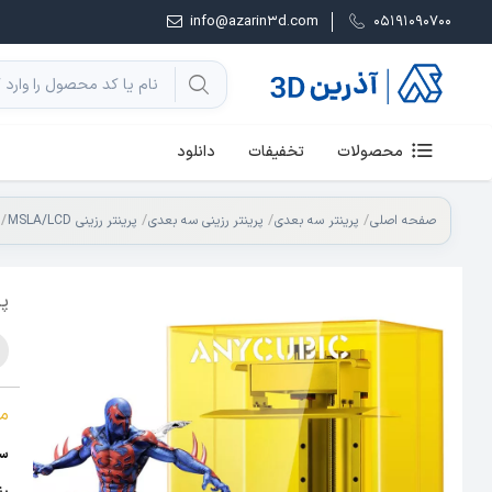
info@azarin3d.com
05191090700
محصولات
تخفیفات
دانلود
صفحه اصلی
پرینتر سه بعدی
پرینتر رزینی سه بعدی
پرینتر رزینی MSLA/LCD
پر
م
سایز چا
رز