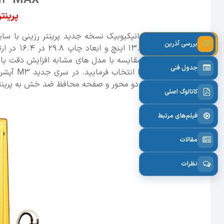
Anycubic Photon M3 MAX
پرینتر
بالاخره شرکت انیکیوبیک نسخه جدید پرینتر رزینی با سایز بزرگتر از Mono X را روانه بازار کرد
بررسی آذرین
انیکیوبیک در مقایسه با مدل های مشابه افزایش دقت یا هم
جدول فنی
رزولوشن 7K
را انتخ
Ball-Screw با دو محور و صفحه محافظ ضد خش به پرینتر رزینی اضافه شده است.
کاتالوگ اصلی
فیلم‌های مرتبط
مقالات
نظرات