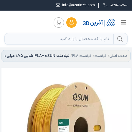
info@azarin3d.com
05191090700
فیلامنت PLA+ eSUN طلایی 1.75 میلی متر
صفحه اصلی
فیلامنت
فیلامنت PLA