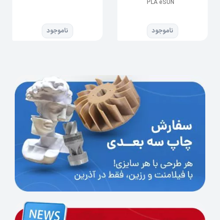
PLA eSUN
است و با همان چاپ روان و بدون دردسر، استحکام
بالاتری را به شما ارایه می دهد. ویژگی های
پرینتر اف دی
ناموجود
ناموجود
، غیر سمی بودن و بدون بو بودن آن است.
ام فیلامنتی
دقت بالای ابعادی و استحکام فیلامنت و کمترین
میزان انقباض از دیگر ویژگی های این فیلامنت می
باشد. PLA+ های ایسان (eSUN) از دانه های ذرت
خالص تولید می شوند و به همین دلیل از براقیت و
شفافیت خوبی برخوردار است و 10 برابر نسبت به
PLA های معمولی موجود در بازار مقاومت بالاتری
دارند. فیلامنت +pla ایسان بدون مشکل در هنگام
رول کردن بروی قرقره است. بدون هرگونه ترک خوردگی
و تاب برداشتن هنگام چاپ، سطحی کاملا صاف و
هموار را به شما ارائه می دهد.
راهنمای خرید فیلامنت
برای
می توانید از پشتیبانی آذرین تک
پرینتر سه بعدی