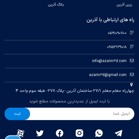
رزین آذرین
بلاگ آذرین
40mm/s
راه های ارتباطی با آذرین
با تشکر از همراهی شما
05191090700
09153139018
info@azarin3d.com
azarin3d@gmail.com
چهارراه معلم-معلم ۲۷/۱-ساختمان آذرین -پلاک ۲۷۸- طبقه سوم-واحد ۴
با ثبت ایمیل از جدیدترین محصولات مطلع شوید
ثبت