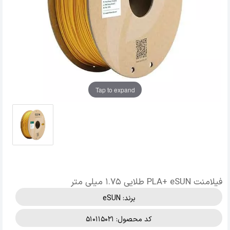
Tap to expand
فیلامنت PLA+ eSUN طلایی 1.75 میلی متر
برند:
eSUN
کد محصول: 510115021