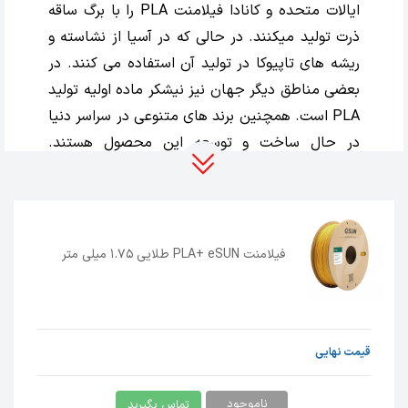
ایالات متحده و کانادا فیلامنت PLA را با برگ ساقه
ذرت تولید میکنند. در حالی که در آسیا از نشاسته و
ریشه های تاپیوکا در تولید آن استفاده می کنند. در
بعضی مناطق دیگر جهان نیز نیشکر ماده اولیه تولید
PLA است. همچنین برند های متنوعی در سراسر دنیا
در حال ساخت و توسعه این محصول هستند.
Hello3d، Filamention، Pioneer، eSun،
MatterHackers و … تنها بعضی از برند ها بوده که
در حال رقابت در بازار جهانی هستند.
فیلامنت PLA+ eSUN طلایی 1.75 میلی متر
در پایان باید گفت که برای چاپ این فیلامنت الزامی
بر داشتن صفحه گرم نیست. بلکه میتوانید آن را
بدون صفحه گرم و با چسباندن یک چسب کاغذی بر
روی بستر چاپ و یا لحاظ کردن مقداری چسب
قیمت نهایی
ماتیکی بر روی آن پرینت گرفت.
ناموجود
تماس بگیرید