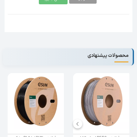
محصولات پیشنهادی
شرکت eSUN در سال 2002 در شنژن چین تاسیس
شد ، که اختصاصا به تحقیق و توسعه صنعتی و
ساخت پلیمرهای زیست تخریب پذیر مانند PLA و