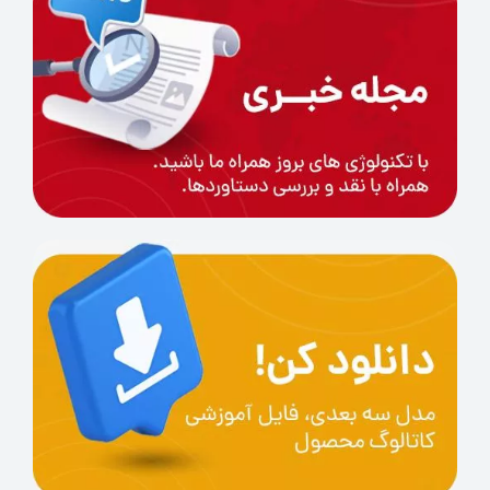
کمک بگیرید تا با توجه به نیاز شما، بهترین نوع
پرینتر را معرفی نمایند.
Comparison of physical performance indicators
ePLA-ST
PLA+
PLA
Project
white
white
white
Appearance
34.3Mpa
63Mpa
78Mpa
Tensile Strength
90%
20%
14%
Elongation at break
43Mpa
74Mpa
90Mpa
Bending strength
1477Mpa
1934Mpa
1984Mpa
Flexural modulus
63
9
5.6
Notch impact