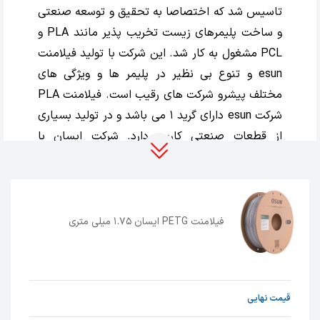
تاسیس شد که اختصاصا به تحقیق و توسعه صنعتی
و ساخت پلیمرهای زیست تخریب پذیر مانند PLA و
PCL مشغول به کار شد. این شرکت با تولید فیلامنت
esun و تنوع بی نظیر در پلیمر ها و ویژگی های
مختلف پیشرو شرکت های رقیب است. فیلامنت PLA
شرکت esun دارای گرید 1 می باشد و در تولید بسیاری
از قطعات صنعتی کاربرد دارد. شرکت ایسان با
فعالیت های نوآورانه و در همکاری با چندین دانشگاه
و موسسه برتر آکادمیک، دارای سه مرکز تحقیق و
توسعه اختصاصی است که بر روی تولید، اصلاح و
استفاده از پلیمرهای مختلف فعالیت دارد. شرکت
فیلامنت PETG ایسان 1.75 میلی متری
ایسان از جمله شرکت هایی است که مواد اولیه مورد
نیاز خود را تولید می کند.
از بهترین
esun filament
های بازار جهانی است و همیشه جزء 10 برند برتر بازار
قیمت نهایی
جهانی شناخته می شود. فیلامنت های PETG به