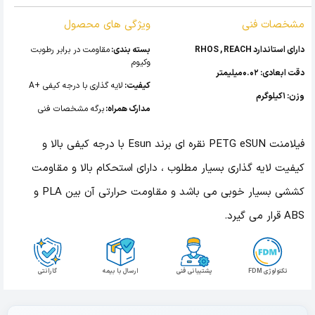
مشخصات فنی
ویژگی های محصول
دارای استاندارد RHOS , REACH
بسته بندی:
مقاومت در برابر رطوبت
وکیوم
دقت ابعادی: 0.02میلیمتر
کیفیت:
لایه گذاری با درجه کیفی +A
وزن: 1کیلوگرم
مدارک همراه:
برگه مشخصات فنی
فیلامنت PETG eSUN نقره ای برند Esun با درجه کیفی بالا و
کیفیت لایه گذاری بسیار مطلوب ، دارای استحکام بالا و مقاومت
کششی بسیار خوبی می باشد و مقاومت حرارتی آن بین PLA و
ABS قرار می گیرد.
تکنولوژی FDM
پشتیبانی فنی
ارسال با بیمه
گارانتی