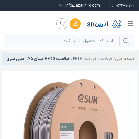
info@azarin3d.com
05191090700
فیلامنت PETG ایسان 1.75 میلی متری
صفحه اصلی
فیلامنت
فیلامنت PETG