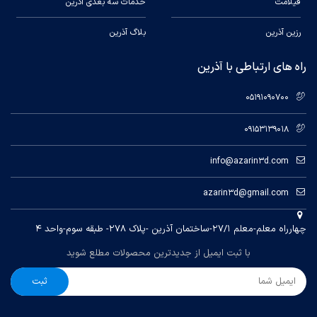
فیلامت
خدمات سه بعدی آذرین
رزین آذرین
بلاگ آذرین
راه های ارتباطی با آذرین
05191090700
09153139018
info@azarin3d.com
azarin3d@gmail.com
چهارراه معلم-معلم ۲۷/۱-ساختمان آذرین -پلاک ۲۷۸- طبقه سوم-واحد ۴
با ثبت ایمیل از جدیدترین محصولات مطلع شوید
ثبت