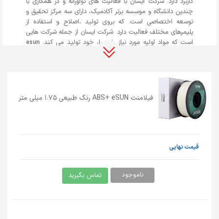
کاربرد دارد. شرکت ایسان با فعالیت های نوآورانه و در همکاری با
چندین دانشگاه و موسسه برتر آکادمیک، دارای سه مرکز تحقیق و
توسعه اختصاصی است. که بروی تولید ،اصلاح و استفاده از
پلیمرهای مختلف فعالیت دارد. شرکت ایسان از جمله شرکت هایی
است که مواد اولیه مورد نیاز خود را، خود تولید می کند.
esun
از بهترین های بازار جهانی است و همیشه جزء 10 برند
filament
برتر بازار جهانی شناخته می شود.
مشخصات فیلامنت ABS eSUN رنگ طبیعی 1.75 میلی
متر
فیلامنت ABS+ eSUN رنگ طبیعی 1.75 میلی متر
جریان روان مذاب و چاپی صاف
با مقاومت بالا
سختی و استحکام بالا و مقاومت در برابر خط و خش خوب
قیمت نهایی
مناسب تر برای چاپ قطعات با گوشه های بزرگ
ناموجود
تماس بگیرید
با مقاومت حرارتی بالا و مقاومت در برابر روغن
سطوح قطعات چاپ شده با این فیلامنت می تواند به
راحتی رنگ شود.