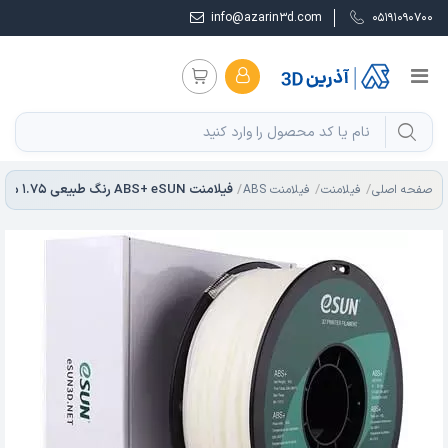
info@azarin3d.com
05191090700
فیلامنت ABS+ eSUN رنگ طبیعی 1.75 میلی متر
صفحه اصلی
فیلامنت
فیلامنت ABS