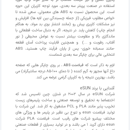
استفاده در صنعت پرینتر سه بعدی، مورد توجه کاربران این حوزه
است. این محصول نسبت به ABS های معمولی، سعی شده تا
خواص مطلوب فیزیکی (از جمله چسبندگی بین لایه ها) افزایش و
نیز مشکلات کاربری پیش رو (مانند انتشار بوی بد مواد، به هنگام
انجام چاپ) کاهش یابد. در نتیجه، اگر به دنبال ساخت قطعاتی با
ماندگاری بالا و مقاومت بیشتر نسبت به عوامل محیطی ( نور
آفتاب، رطوبت و ....) و همچنین قابلیت پرداخت آسان قطعه
-مانند سمباده خوری- پس از پایان فرآیند چاپ هستید، ABS
انتخابی عالی برای چاپگر سه بعدی شماست.
لازم به ذکر است که
، بر روی چاپگر هایی که صفحه
فیلامنت ABS
داغ آنها مجهز به گرم کننده ( تا دمای 100-85 درجه سانتیگراد) می
باشد، بهترین نتیجه را به کاربران گرامی عرضه می کند.
آشنایی با برند eSUN
شرکت eSUN در سال 2002 در شنژن چین تاسیس شد که
اختصاصا به تحقیق و توسعه صنعتی و ساخت پلیمرهای زیست
تخریب پذیر مانند PLA و PCL مشغول به کار شد. این شرکت با
تولید فیلامنت esun و تنوع بی نظیر در پلیمر ها و ویژگی های
مختلف پیشرو شرکت های رقیب است. فیلامنت PLA شرکت
esun دارای گرید 1 می باشد و در تولید بسیاری از قطعات صنعتی