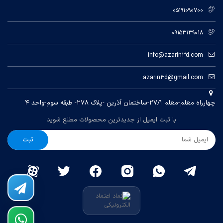
05191090700
09153139018
info@azarin3d.com
azarin3d@gmail.com
چهارراه معلم-معلم ۲۷/۱-ساختمان آذرین -پلاک ۲۷۸- طبقه سوم-واحد ۴
با ثبت ایمیل از جدیدترین محصولات مطلع شوید
ثبت