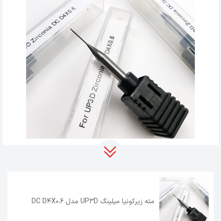
مته زیرکونیا میلینگ UP3D مدل DC D4X0.6