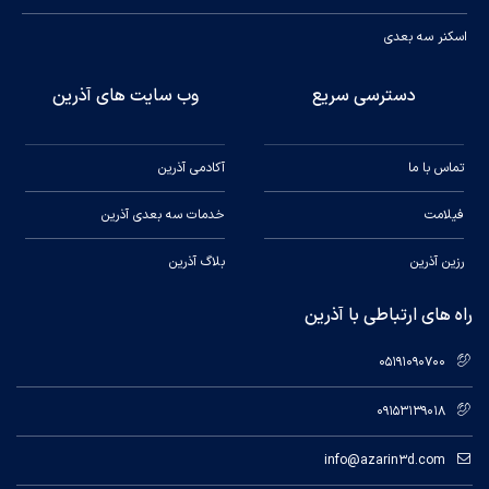
اسکنر سه بعدی
دسترسی سریع
وب سایت های آذرین
تماس با ما
آکادمی آذرین
فیلامت
خدمات سه بعدی آذرین
رزین آذرین
بلاگ آذرین
راه های ارتباطی با آذرین
05191090700
09153139018
info@azarin3d.com