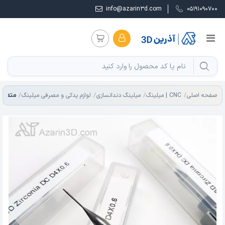
info@azarin3d.com
05191090700
مته زیرکونیا
صفحه اصلی
CNC | میلینگ
میلینگ دندانسازی
لوازم یدکی و مصرفی میلینگ