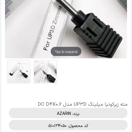
Tap to expand
مته زیرکونیا میلینگ UP3D مدل DC D4X0.6
برند:
AZARIN
کد محصول: 510134050