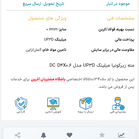
موجود در انبار
تاریخ تحویل: ارسال سریع
مشخصات فنی
ویژگی های محصول
نسبت بهینه فولاد/کربن
سایز:
0.6mm
پرداخت عالی
میلینگ:
UP3D
مقاومت عالی در برابر سایش
تامین مواد خام:
آلمان/ژاپن
مته زیرکونیا میلینگ UP3D مدل DC D4X0.6
این محصول با کد 510134050کالا اختصاصی
باشگاه مشتریان آذرین
برای خدمات
پس از فروش می باشد.
پشتیبانی فنی
ارسال با بیمه
آموزش آنلاین
گارانتی