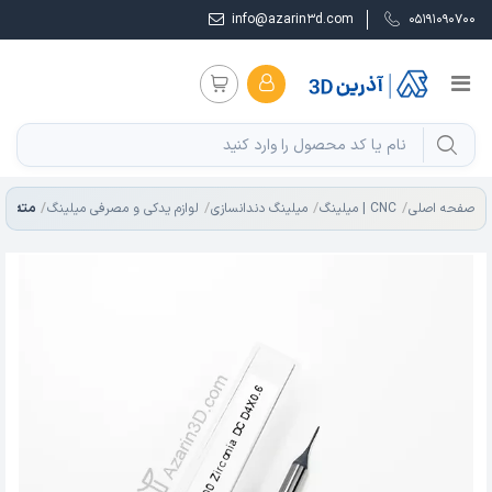
info@azarin3d.com
05191090700
مته زیرکونیا م
صفحه اصلی
CNC | میلینگ
میلینگ دندانسازی
لوازم یدکی و مصرفی میلینگ