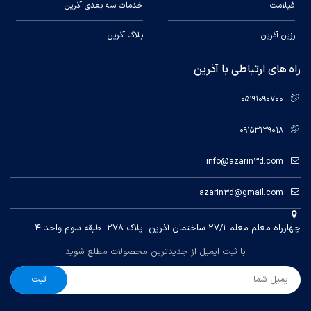
فیلامت
خدمات سه بعدی آذرین
رزین آذرین
بلاگ آذرین
راه های ارتباطی با آذرین
05191090700
09153139018
info@azarin3d.com
azarin3d@gmail.com
چهارراه معلم-معلم ۲۷/۱-ساختمان آذرین -پلاک ۲۷۸- طبقه سوم-واحد ۴
با ثبت ایمیل از جدیدترین محصولات مطلع شوید
ثبت