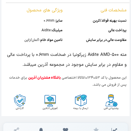
مشخصات فنی
ویژگی های محصول
نسبت بهینه فولاد/کربن
سایز:
0.6mm
پرداخت عالی
میلینگ:
Aidite
مقاومت عالی در برابر سایش
تامین مواد خام:
آلمان/ژاپن
مته Aidite AMD-500 زیرکونیا در ضخامت 0.6mm با پرداخت عالی
و مقاوم در برابر سایش موجود در مجموعه آذرین میباشد.
این محصول با کد 510134053کالا اختصاصی
باشگاه مشتریان آذرین
برای خدمات
پس از فروش می باشد.
پشتیبانی فنی
ارسال با بیمه
آموزش آنلاین
گارانتی