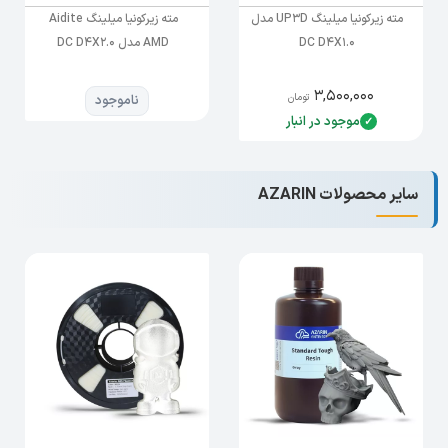
مته زیرکونیا میلینگ UP3D مدل
مته زیرکونیا میلینگ Aidite
DC D4X1.0
AMD مدل DC D4X2.0
۳,۵۰۰,۰۰۰
تومان
ناموجود
موجود در انبار
سایر محصولات AZARIN