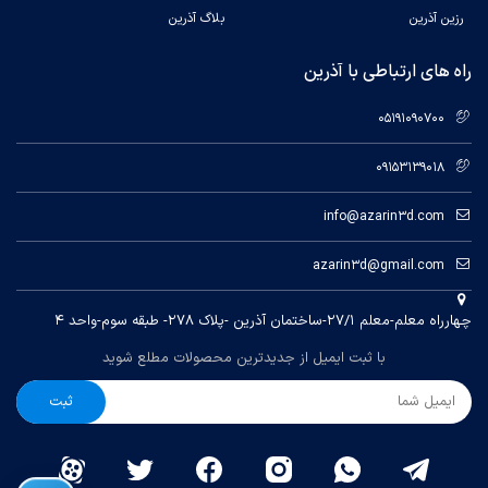
Plate (Smooth
رزین آذرین
بلاگ آذرین
PEI)
Bambu Cool
Plate
راه های ارتباطی با آذرین
Max Build Plate
100°C
Temperature
05191090700
Max Speed of
500mm/s
09153139018
Tool Head
Max
info@azarin3d.com
10m/s²
Acceleration of
Tool Head
azarin3d@gmail.com
ABS, ASA, PC,
PA, PET
چهارراه معلم-معلم ۲۷/۱-ساختمان آذرین -پلاک ۲۷۸- طبقه سوم-واحد ۴
Supported
Carbon/Glass
Fiber
Filament
با ثبت ایمیل از جدیدترین محصولات مطلع شوید
Reinforced
Polymer
ثبت
Low Frame Rate
Chamber
Camera (Up to
Monitoring
1080P)
Timelapse
Camera