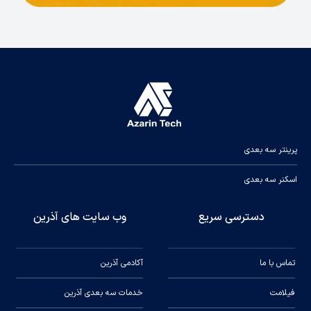
جدول مشخصات فنی پرینتر سه بعدی
فیلامنتی
بامبولب مدل A1 COMBO
A1 COMBO
Item
Specification
Build
256*256*256
Volume(W*D*H)
All-Metal
Hot End
Stainless Steel
Nozzle
Max Hot End
پرینتر سه بعدی
300°C
Temperature
0.4mm
اسکنر سه بعدی
Nozzle
(Included)
0.2 mm, 0.6 mm,
Diameter
دسترسی سریع
وب سایت های آذرین
0.8 mm
Bambu
Textured PEI
Plate
تماس با ما
آکادمی آذرین
(Included)
Bambu High
Build Plate
فیلامت
خدمات سه بعدی آذرین
Temperature