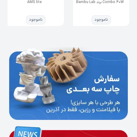
Combo 40W برند Bambu Lab
AMS lite
میلیمتر بر ثانیه می شود و نازل این پرینتر تا دمای
حداکثر 300 درجه سانتی گراد قابل تنظیم است.
ناموجود
ناموجود
چاپگر A1 Combo از سیستم (
Active Motor Noise
Cancelling
) برای کاهش صدای حرکت موتور
استفاده می‌کند و هنگامی که برای اولین بار روشن
می شود، یک فرآیند کالیبراسیون موتور برای کالیبره