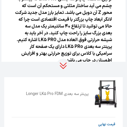
چشم می آید ساختار مثلثی و مستحکم آن است که
محور Z آن دوبل می باشد. تمایز بارز مدل جدید شرکت
لانگر ابعاد چاپ بزرگتر با قیمت اقتصادی است چرا که
حالا می توانید تا ارتفاع 40 سانتیمتر یک مدل سه
بعدی بزرگ سایز را راحت چاپ کنید. در آخر باید به
شیشه حرارتی فوق العاده مدل LK5 PRO اشاره کنیم.
پرینتر سه بعدی LK5 PRo دارای یک صفحه کار
سرامیکی با کلاس برای توزیع حرارتی بهتر و افزایش
اطمینان در چاپ می باشد.
مشخصات فنی Longer 3D LK5 PRO:
دارای فریم مثلثی
مونتاژ سریع پرینتر ( 90 درصد قطعات از قبل
پرینتر سه بعدی Longer LK5 Pro FDM
مونتاژ شده است)
ابعاد چاپ:طول 30 در عرض 30 در ارتفاع 40
سانتیمتر
دارای دور محور Z جهت ارتفاع اطمینان و
کیفیت چاپ
قیمت نهایی