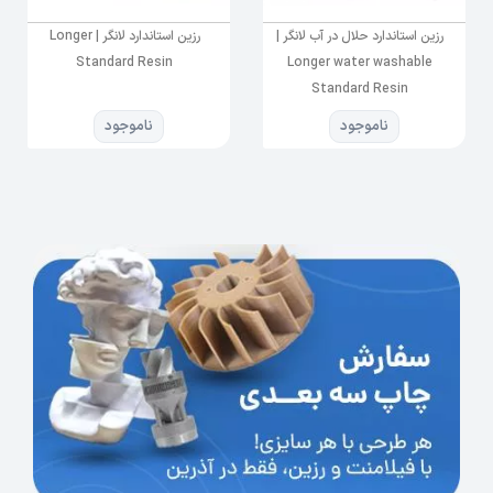
4
قطر نازل
0.4
رزین استاندارد حلال در آب لانگر |
رزین استاندارد لانگر | Longer
5
سنسور فیلامنت
دارد
Standard Resin
Longer water washable
Standard Resin
امکان بازگشت به
6
دارد
ناموجود
ناموجود
چاپ
حداکثر 180 میلیمتر بر
7
سرعت چاپ
ثانیه
نرم افزار های
Cura, Reptier-Host
8
واسط
9
نوع اتصال
TF Card / USB cable
10
ابعاد دستگاه
5854663 mm