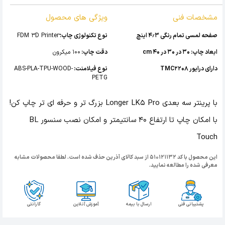
مشخصات فنی
ویژگی های محصول
صفحه لمسی تمام رنگی ۴٫۳ اینچ
نوع تکنولوژی چاپ:
ابعاد چاپ: 30 در 30 در 40 cm
دقت چاپ:
100 میکرون
دارای درایور TMC2208
نوع فیلامنت:
ABS-PLA-TPU-WOOD-
PETG
با پرینتر سه بعدی Longer LK5 Pro بزرگ تر و حرفه ای تر چاپ کن!
با امکان چاپ تا ارتفاع 40 سانتیمتر و امکان نصب سنسور BL
Touch
این محصول با کد 510121132 از سبد کالای آذرین حذف شده است. لطفا محصولات مشابه
معرفی شده را مطالعه نمایید.
پشتیبانی فنی
ارسال با بیمه
آموزش آنلاین
گارانتی