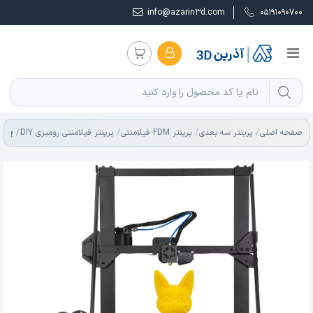
info@azarin3d.com
05191090700
پرینتر س
صفحه اصلی
پرینتر سه بعدی
پرینتر FDM فیلامنتی
پرینتر فیلامنتی رومیزی DIY