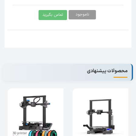
نصب راحت و سریع پرینتر در کوتاهترین زمان
بسیار کم صدا با حرکات نرم و تنظیم شده
ناموجود
تماس بگیرید
استفاده از جدیدترین درایور های TMC2208
بهرگیری از مادربرد متن باز جهت انجام
تغییرات دلخواه توسط مشتریان
امکان نصب BL Touch برای کالیبراسیون
اتوماتیک
استفاده از صفحه لمسی تمام رنگی 4.3 اینچ
با طرز کار ساده
امکان پرینت یکنواخت و مطمئن تا دمای 280
محصولات پیشنهادی
درجه سانتیگراد
عدم گرفتگی در نازل و بهرمندی از تفلون مقاوم
حرارتی
استفاده از جدیدترین صفحه حرارتی سرامیکی
با قدرت چسبندگی بهتر، صافی سطح بهتر و
جداسازی راحتر قطعات پرینت شده
پرینتر سه بعدی FDM شرکت LONGER3D به نام LK5
PRO یک پرینتر فیلامنتی با کیفیت و بسیار خوش