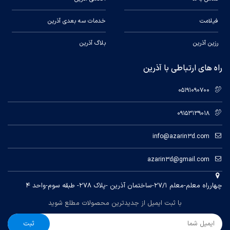
فیلامت
خدمات سه بعدی آذرین
رزین آذرین
بلاگ آذرین
راه های ارتباطی با آذرین
05191090700
09153139018
info@azarin3d.com
azarin3d@gmail.com
چهارراه معلم-معلم ۲۷/۱-ساختمان آذرین -پلاک ۲۷۸- طبقه سوم-واحد ۴
با ثبت ایمیل از جدیدترین محصولات مطلع شوید
ثبت