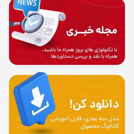
دقیق
x و y
استفاده از اکسترودر
کاملا بی صدا
MK-۱۰
نمایشگر رنگی با UI
قیمت پایین با
جدید
کیفیت چاپ بالا
استفاده از پروفیل
سنسور قطع برق و
آلومینیومی 40 در
سنسور فیلامنت
40 در محور y
آذرین 3D تولیدکننده
پرینتر فیلامنت
می تواند شما را برای خریدی
مطمئن راهنمایی نماید.
سایر پرینترهای کریلیتی