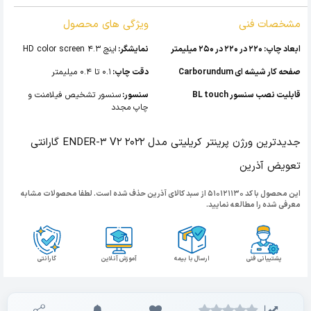
مشخصات فنی
ویژگی های محصول
ابعاد چاپ: 220 در 220 در 250 میلیمتر
نمایشگر:
اینچ 4.3 HD color screen
صفحه کار شیشه ای Carborundum
دقت چاپ:
0.1 تا 0.4 میلیمتر
قابلیت نصب سنسور BL touch
سنسور:
سنسور تشخیص فیلامنت و
چاپ مجدد
جدیدترین ورژن پرینتر کریلیتی مدل ENDER-3 V2 2022 گارانتی
تعویض آذرین
این محصول با کد 510121130 از سبد کالای آذرین حذف شده است. لطفا محصولات مشابه
معرفی شده را مطالعه نمایید.
پشتیبانی فنی
ارسال با بیمه
آموزش آنلاین
گارانتی