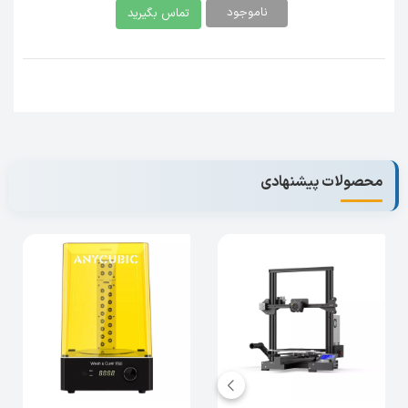
ناموجود
تماس بگیرید
محصولات پیشنهادی
پرینتر
Ender 3 V2
یک چاپگر حرفه ای با قیمت بسیار
اقتصادی می باشد که مدل ارتقاء یافته پرینتر اندر 3
است. در
خانواده Ender
شرکت
Creality
مدل هایی
همچون
Ender 3 ،Ender 3 Pro و Ender 3 Max
نیز
وجود دارند که می توانید مشخصات فنی و توصیحات
دستگاه را بررسی نمایید.
از نگاه متخصصان و کاربران
مدل
Ender 3 V2
یک چاپگر به روز، خوش ساخت با
بدنه مستحکم می باشد. این پرینتر یک محصول