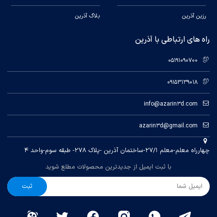
یکی از بهترین و ارزانترین پرینتر های سه بعدی حال حاضر
رزین آذرین
بلاگ آذرین
جهان مدل Ender 3 V2 شرکت Creality می باشد.
راه های ارتباطی با آذرین
05191090700
09153139018
info@azarin3d.com
azarin3d@gmail.com
چهارراه معلم-معلم ۲۷/۱-ساختمان آذرین -پلاک ۲۷۸- طبقه سوم-واحد ۴
با ثبت ایمیل از جدیدترین محصولات مطلع شوید
ثبت