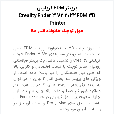
پرینتر FDM کریلیتی
Creality Ender 3 V2 2022 FDM 3D
Printer
غول کوچک خانواده اِندر ها!
در حوزه چاپ 3D با تکنولوژی پرینت FDM کسی
نیست که نام
پرینتر سه بعدی
Ender 3 V2 شرکت
کریلیتی Creality را نشنیده باشد. یک پرینتر فیلامنتی
رومیزی سایز کوچک با قیمت اقتصادی و کارایی بالا
که حتی نیاز صنعتگران را نیز پاسخ داده است. از
ویژگی های پرینتر سه بعدی اندر 3 ورژن 2 می توان
به بدنه یکپارچه, سرعت بالای گرامیش هیت بد,
عملکرد فوق کم صدا و دقت بالا چاپ نام برد. این
چاپگر معروفترین مدل کریلیتی در خانواده Ender می
باشد که مدل های Pro , Max و ساده آن نیز در
وبسایت آذرین موجود است.