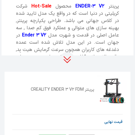
پرینتر
ENDER-3 V2
محصول
Hot-Sale
شرکت
کریلیتی در دنیا است که در واقع یک مدل تایید شده
در کلاس جهانی می باشد. طراحی یکپارچه پرینتر,
بهینه سازی های متوالی و عملکرد فوق کم صدا , سه
عامل اصلی در قدمت و شهرت مدل
Ender 3 V2
در
جهان است. در این مدل تلاش شده است عمده
دغدغه های کاربران همچون سرعت گرمایش هیت بِد,
دقت بالا در لایه گذاری و عملکرد روان و بدون صدا و
... پوشش داده شود. بدنه این پرینتر تماما از فلز می
باشد و مکانیزم حرکتی آن با
V-Guide Rail Pulley
انجام می شود. از نکات جالب توجه در این مدل
استفاده از صفحه کار حرارتی
Carborundum
است
پرینتر CREALITY ENDER 3 V2 FDM
که ویژگی های متمایزی همچون گرمایش سریع,
یکنواختی حرارت و افزایش کیفیت چاپ را به ارمغان
آورده است.
قیمت نهایی