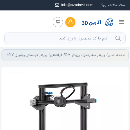
info@azarin3d.com
05191090700
پرینتر ER 3 V2 FDM
صفحه اصلی
پرینتر سه بعدی
پرینتر FDM فیلامنتی
پرینتر فیلامنتی رومیزی DIY