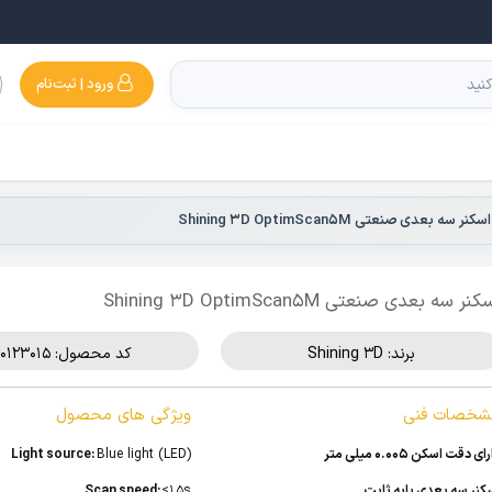
ورود | ثبت‌نام
اسکنر سه بعدی صنعتی Shining 3D OptimScan5M
نر سه بعدی صنعتی Shining 3D OptimScan5M
برند:
Shining 3D
کد محصول: 510123015
شخصات فنی
ویژگی های محصول
ای دقت اسکن 0.005 میلی متر
Blue light (LED)
Light source:
کنر سه بعدی پایه ثابت
≤1.5s
Scan speed: