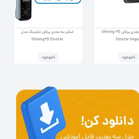
 را به
 لرزش
اسکنر سه بعدی پرتابل Shining 3D
اسکنر سه بعدی پرتابل شاینینگ مدل
Shining3D Einstar
Einstar Vega
ن نیاز
ناموجود
ناموجود
و
فاصله