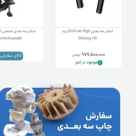
دقت بی‌نظیر، سرعتی فراتر از انتظار
یکی از برجسته‌ترین ویژگی‌های
OptimScan-5M Plus
،
دقت 
دستگاهی ایده‌آل برای صنایعی که به دقت و کیفیت بالا د
محیطی
، این دستگاه تضمین می‌کند که حتی در شرایط ناپای
اسکنر سه بعدی EinScan Rigil برند
اس
ptimScan5M
Shining 3D
انعطاف‌پذیری در دامنه‌های مختلف اسکن
برای اینکه OptimScan-5M Plus بتواند نیازهای متنوع کاربران را برآورده کند، امکان
۹۷۷,۵۰۰,۰۰۰
تومان
کالای سفارشی
به تنظیمات دستی فراهم شده است. این اسکنر با قابلیت ت
موجود در انبار
کاری ثابت
را حفظ می‌کند. نتیجه این فرآیند، بهبود کارایی