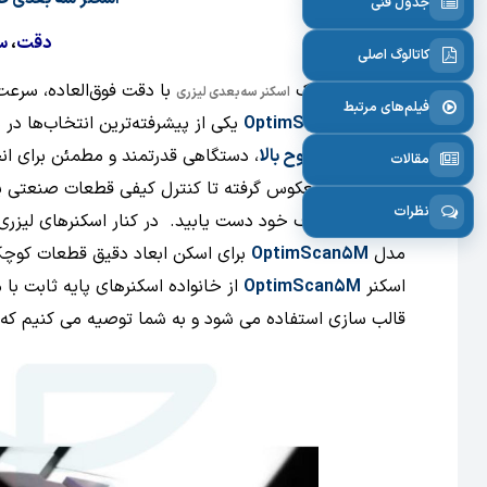
جدول فنی
دقت
،
سر
کاتالوگ اصلی
اگر به دنبال یک
با دقت فوق‌العاده، سرعت
اسکنر سه‌بعدی لیزری
فیلم‌های مرتبط
OptimScan-5M Plus
یکی از پیشرفته‌ترین انتخاب‌ها در 
دیجیتال با وضوح بالا
، دستگاهی قدرتمند و مطمئن برای انج
مقالات
از مهندسی معکوس گرفته تا کنترل کیفی قطعات صنعتی 
نظرات
مدل
OptimScan5M
برای اسکن ابعاد دقیق قطعات کوچک و
اسکنر
OptimScan5M
از خانواده اسکنرهای پایه ثابت ب
قالب سازی استفاده می شود و به شما توصیه می کنیم که ق