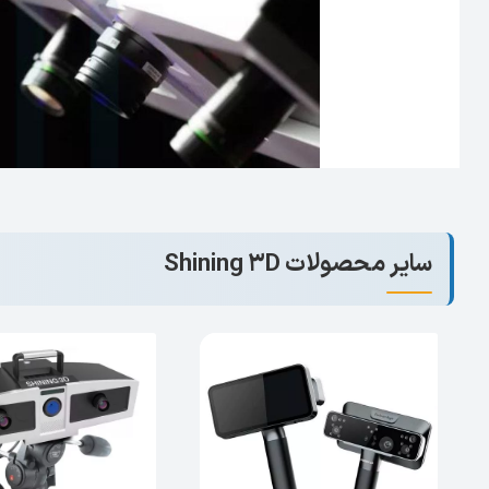
سایر محصولات Shining 3D
چرا اسکنر سه‌بعدی بی نظیر OptimScan-5M Plus ؟
اسکنر
OptimScan-5M Plus
با بهره‌گیری از ماژول
نور آبی
ارائه می‌دهد. یکی از ویژگی‌های برجسته این اسکنر،
مقاومت
عوامل خارجی، نتایج بی‌نقصی را حتی در محیط‌های صنعتی
برای اسکن
اجسام با کنتراست بالا
مانند اشیای سیاه و سفید،