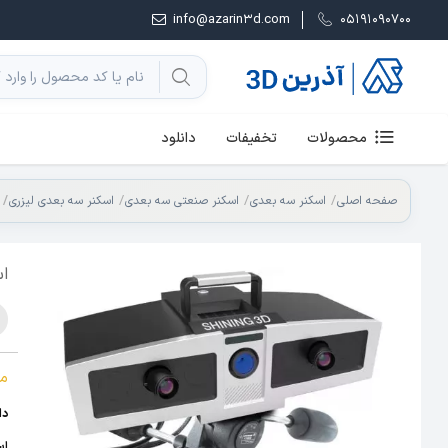
info@azarin3d.com
05191090700
محصولات
تخفیفات
دانلود
صفحه اصلی
اسکنر سه بعدی
اسکنر صنعتی سه بعدی
اسکنر سه بعدی لیزری
اسک
م
دار
اس