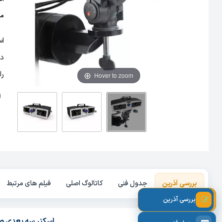
مج
دی
را
Hover to zoom
ا
بررسی آذرین
جدول فنی
کاتالوگ اصلی
فیلم های مرتبط
بررسی آذرین
اسکنر سه بعدی صنعتی OptimScan5M