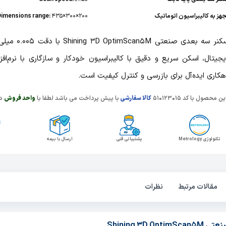
هز به کالیبراسیون اتوماتیک
435×300×200
Dimensions range:
اسکنر سه بعدی صنعتی M
جیتال، اسکن سریع و دقیق با کالیبراسیون خودکار و سازگاری با نرم‌اف
هکاری ایده‌آل برای بازرسی و کنترل کیفیت است.
ین محصول با کد 510123015
کالا سفارشی
با پیش پرداخت می باشد لطفا با
واحد فروش
در
تکنولوژی Metrology
پشتیبانی فنی
ارسال با بیمه
مقالات مرتبط
نظرات
Shining 3D 