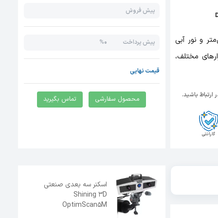
پیش فروش
Shining 3D OptimScan5 با دقت 0.005 میلی‌متر و نور آبی
0%
پیش پرداخت
زارهای مختلف،
قیمت نهایی
 ارتباط باشید.
محصول سفارشی
تماس بگیرید
گارانتی
اسکنر سه بعدی صنعتی
Shining 3D
OptimScan5M