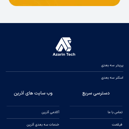
کاربردهای فیلامنت PLA Silk Dual Color
طراحی‌های تزئینی و هنری
این فیلامنت با جلوه ابریشمی خود، انتخابی ایده‌آل
برای ساخت اشیای تزئینی، گلدان‌های زیبا،
مجسمه‌های خلاقانه و آثار هنری جذاب است.
پرینتر سه بعدی
پروژه‌های DIY و آموزشی
اسکنر سه بعدی
اگر به دنبال الهام‌بخشی در کلاس‌های آموزشی یا
پروژه‌های خانگی خود هستید، PLA Silk Basic با
دسترسی سریع
وب سایت های آذرین
کیفیت بالا و کارایی ساده، تجربه‌ای دلپذیر را فراهم
می‌کند.
تماس با ما
آکادمی آذرین
کاربردهای حرفه‌ای
برای حرفه‌ای‌هایی که به دنبال چاپ قطعات با کیفیت
فیلامت
خدمات سه بعدی آذرین