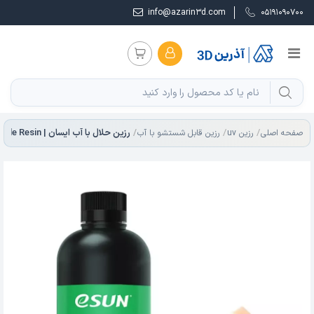
info@azarin3d.com
05191090700
صفحه اصلی
رزین uv
رزین قابل شستشو با آب