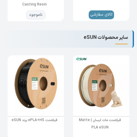
Casting Resin
کالای سفارشی
ناموجود
سایر محصولات eSUN
نکات قابل توجه
قبل از چاپ بطری رزین راخوب تکان دهید.
رزین قابل شستشو با آب نباید به مدت طولانی
شسته شود. می تواند ده ها ثانیه تا یک دقیقه
باشد.
فیلامنت مات ایسان | Matte
فیلامنت ePLA+HS برند eSUN
پس از شست وشو لطفا مدل چاپ شده را به
PLA eSUN
خوبی خشک کنید.