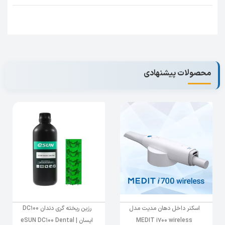
چاپ با رزین قابل شست و شو ایسان به خاطر
داشتن رنگدانه ها و آغازگرهای با کیفیت بالا باعث
میشود که مدل های چاپ شده دارای رنگ خالص و
خیره کننده باشند. از دیگر ویژگی های رزین قابل
شستشو باآب ایسان میتوان به دقت قالب گیری عالی
محصولات پیشنهادی
با وضوح بالا,صاف و صیقلی بودن سطح مدل چاپ
شده,استحکام و چقرمگی متعادل و ویسکوزیته
پایین, صرفه جویی در مصرف الکل، زمان پس از
پردازش بسیار کوتاه، بهبودکارایی چاپ و مقرون به
صرفه بودن اشاره کرد. رزین
eSUN water
washable
را میتوانید با بسته بندی مناسب برای
عدم نشتی هنگام حمل و آموزش رایگان
تهیه
نمایید.
اسکنر داخل دهان مدیت مدل
رزین ریخته گری دندان DC100
MEDIT i700 wireless
ایسان | eSUN DC100 Dental