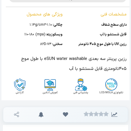
مشخصات فنی
ویژگی های محصول
دارای سطح شفاف
چگالی:
1.10-1.14g/cm3
قابل شستشو با آب
ویسکوزیته:
(mpa) 110-180
رزین UV با طول موج 405 نانومتر
سختی:
74-82D
رزین پرینتر سه بعدی eSUN water washable با طول موج
405نانومتری قابل شستشو با آب
تکنولوژی LCD/MSLA
پشتیبانی فنی
آموزش آنلاین
گارانتی