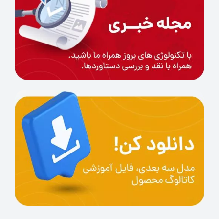
مقاومت
37-97
سختی
78-82D
درجه بندی ویژگی های رزین قابل شست و شو
با آب ایسان
Strength（S）
6
Toughness（F）
7
Forming（P）
8
Accuracy（S）
8
Speed （A）
8
پارامترهای چاپ توصیه شده برای رزین قابل